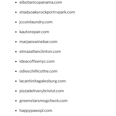
elbotanicopanama.com
shadyoaksrockportrvpark.com
jccoinlaundry.com
kautorepair.com
marjaeswinebar.com
elmazatlanclinton.com
ideacoffeenyc.com
odieschillicothe.com
lacantinitagalesburg.com
pizzadeliverybristol.com
greenstarsmogcheck.com
happypawspl.com