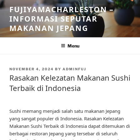
Skip
FUJIYAMACHARLESTON –
to
INFORMASI SEPUTAR
content
MAKANAN JEPANG
Menu
POSTED
NOVEMBER 4, 2024
BY
ADMINFUJ
ON
Rasakan Kelezatan Makanan Sushi
Terbaik di Indonesia
Sushi memang menjadi salah satu makanan Jepang
yang sangat populer di Indonesia. Rasakan Kelezatan
Makanan Sushi Terbaik di Indonesia dapat ditemukan di
berbagai restoran Jepang yang tersebar di seluruh