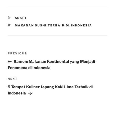
CATEGORIES
SUSHI
TAGS
MAKANAN SUSHI TERBAIK DI INDONESIA
Post
Previous
PREVIOUS
navigation
Post
Ramen: Makanan Kontinental yang Menjadi
Fenomena di Indonesia
Next
NEXT
Post
5 Tempat Kuliner Jepang Kaki Lima Terbaik di
Indonesia