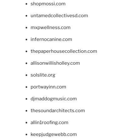
shopmossi.com
untamedcollectivesd.com
mxpwellness.com
infernocanine.com
thepaperhousecollection.com
allisonwillisholley.com
solslite.org
portwayinn.com
djmaddogmusic.com
thesoundarchitects.com
allin1roofing.com
keepjudgewebb.com