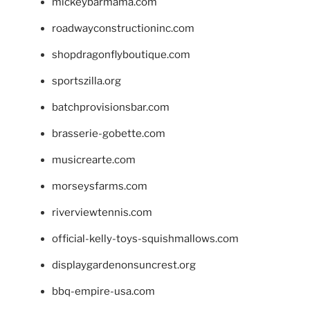
mickeybarmama.com
roadwayconstructioninc.com
shopdragonflyboutique.com
sportszilla.org
batchprovisionsbar.com
brasserie-gobette.com
musicrearte.com
morseysfarms.com
riverviewtennis.com
official-kelly-toys-squishmallows.com
displaygardenonsuncrest.org
bbq-empire-usa.com