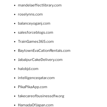
mandelaeffectlibrary.com
roselynns.com
balanceyoganj.com
salesforceblogs.com
TrainGames365.com
BaytownEvaCationRentals.com
JabalpurCakeDelivery.com
halobjd.com
intelligenceqatar.com
PikaPikaApp.com
takecareofbusinessdfw.org
HamadaOfJapan.com