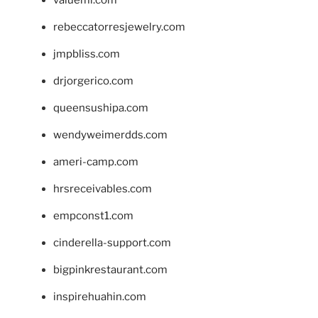
valueml.com
rebeccatorresjewelry.com
jmpbliss.com
drjorgerico.com
queensushipa.com
wendyweimerdds.com
ameri-camp.com
hrsreceivables.com
empconst1.com
cinderella-support.com
bigpinkrestaurant.com
inspirehuahin.com