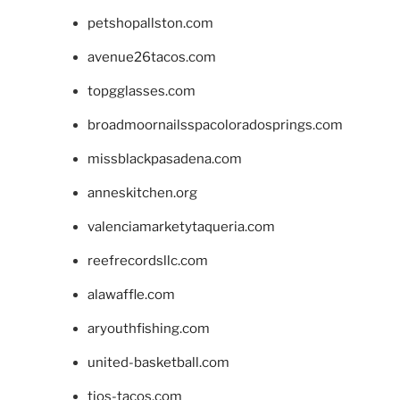
petshopallston.com
avenue26tacos.com
topgglasses.com
broadmoornailsspacoloradosprings.com
missblackpasadena.com
anneskitchen.org
valenciamarketytaqueria.com
reefrecordsllc.com
alawaffle.com
aryouthfishing.com
united-basketball.com
tios-tacos.com