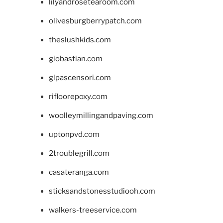
lilyandrosetearoom.com
olivesburgberrypatch.com
theslushkids.com
giobastian.com
glpascensori.com
rifloorepoxy.com
woolleymillingandpaving.com
uptonpvd.com
2troublegrill.com
casateranga.com
sticksandstonesstudiooh.com
walkers-treeservice.com