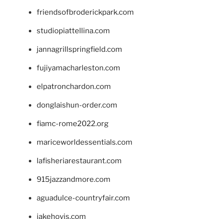
friendsofbroderickpark.com
studiopiattellina.com
jannagrillspringfield.com
fujiyamacharleston.com
elpatronchardon.com
donglaishun-order.com
fiamc-rome2022.org
mariceworldessentials.com
lafisheriarestaurant.com
915jazzandmore.com
aguadulce-countryfair.com
jakehovis.com