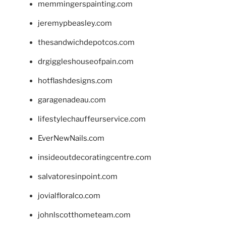
memmingerspainting.com
jeremypbeasley.com
thesandwichdepotcos.com
drgiggleshouseofpain.com
hotflashdesigns.com
garagenadeau.com
lifestylechauffeurservice.com
EverNewNails.com
insideoutdecoratingcentre.com
salvatoresinpoint.com
jovialfloralco.com
johnlscotthometeam.com