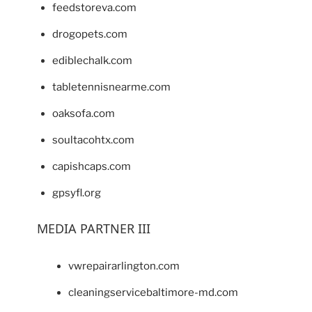
feedstoreva.com
drogopets.com
ediblechalk.com
tabletennisnearme.com
oaksofa.com
soultacohtx.com
capishcaps.com
gpsyfl.org
MEDIA PARTNER III
vwrepairarlington.com
cleaningservicebaltimore-md.com