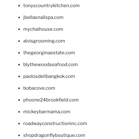
tonyscountrykitchen.com
jbellasnailspa.com
mychaihouse.com
alvisgrooming.com
thegeorginaestate.com
blythewoodseafood.com
paolosdelibangkok.com
bobacove.com
phoone24brookfield.com
mickeybarmama.com
roadwayconstructioninc.com
shopdragonflyboutique.com