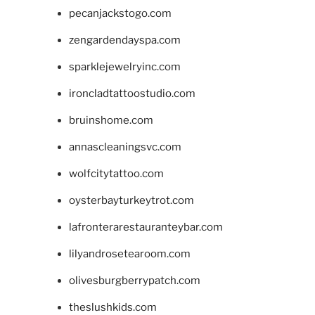
pecanjackstogo.com
zengardendayspa.com
sparklejewelryinc.com
ironcladtattoostudio.com
bruinshome.com
annascleaningsvc.com
wolfcitytattoo.com
oysterbayturkeytrot.com
lafronterarestauranteybar.com
lilyandrosetearoom.com
olivesburgberrypatch.com
theslushkids.com