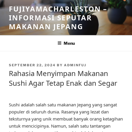
Skip
FUJIYAMACHARLESTON –
to
INFORMASI SEPUTAR
content
MAKANAN JEPANG
Menu
POSTED
SEPTEMBER 22, 2024
BY
ADMINFUJ
ON
Rahasia Menyimpan Makanan
Sushi Agar Tetap Enak dan Segar
Sushi adalah salah satu makanan Jepang yang sangat
populer di seluruh dunia. Rasanya yang lezat dan
teksturnya yang unik membuat banyak orang ketagihan
untuk mencicipinya. Namun, salah satu tantangan