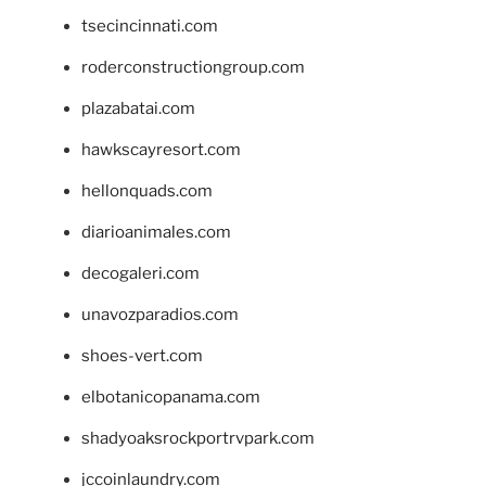
tsecincinnati.com
roderconstructiongroup.com
plazabatai.com
hawkscayresort.com
hellonquads.com
diarioanimales.com
decogaleri.com
unavozparadios.com
shoes-vert.com
elbotanicopanama.com
shadyoaksrockportrvpark.com
jccoinlaundry.com