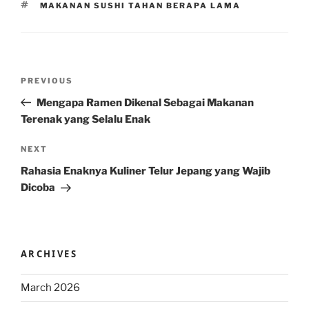
TAGS
MAKANAN SUSHI TAHAN BERAPA LAMA
Post
Previous
PREVIOUS
navigation
Post
Mengapa Ramen Dikenal Sebagai Makanan
Terenak yang Selalu Enak
Next
NEXT
Post
Rahasia Enaknya Kuliner Telur Jepang yang Wajib
Dicoba
ARCHIVES
March 2026