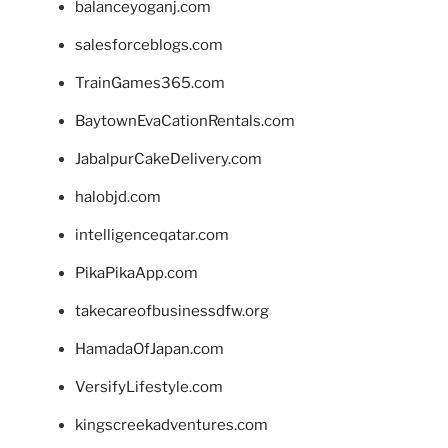
balanceyoganj.com
salesforceblogs.com
TrainGames365.com
BaytownEvaCationRentals.com
JabalpurCakeDelivery.com
halobjd.com
intelligenceqatar.com
PikaPikaApp.com
takecareofbusinessdfw.org
HamadaOfJapan.com
VersifyLifestyle.com
kingscreekadventures.com