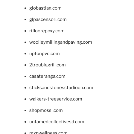
giobastian.com
glpascensori.com
rifloorepoxy.com
woolleymillingandpaving.com
uptonpvd.com
2troublegrill.com
casateranga.com
sticksandstonesstudiooh.com
walkers-treeservice.com
shopmossi.com
untamedcollectivesd.com
mxpwellness.com