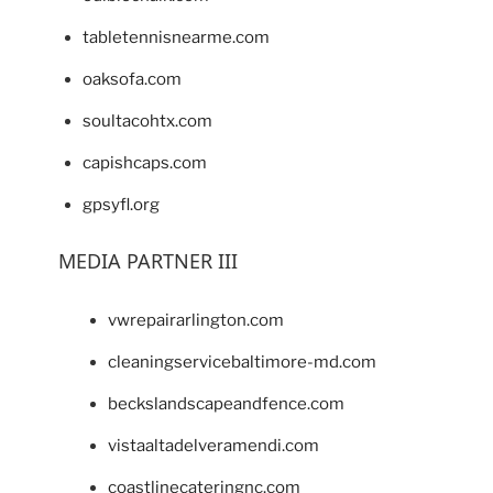
tabletennisnearme.com
oaksofa.com
soultacohtx.com
capishcaps.com
gpsyfl.org
MEDIA PARTNER III
vwrepairarlington.com
cleaningservicebaltimore-md.com
beckslandscapeandfence.com
vistaaltadelveramendi.com
coastlinecateringnc.com