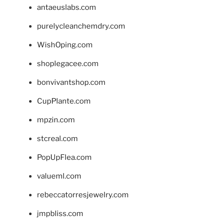
antaeuslabs.com
purelycleanchemdry.com
WishOping.com
shoplegacee.com
bonvivantshop.com
CupPlante.com
mpzin.com
stcreal.com
PopUpFlea.com
valueml.com
rebeccatorresjewelry.com
jmpbliss.com