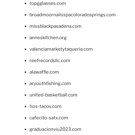
topgglasses.com
broadmoornailsspacoloradosprings.com
missblackpasadena.com
anneskitchen.org
valenciamarketytaqueria.com
reefrecordsllc.com
alawaffle.com
aryouthfishing.com
united-basketball.com
tios-tacos.com
cafecito-satx.com
graduacionviu2023.com