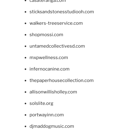
casateranga.com
sticksandstonesstudiooh.com
walkers-treeservice.com
shopmossi.com
untamedcollectivesd.com
mxpwellness.com
infernocanine.com
thepaperhousecollection.com
allisonwillisholley.com
solslite.org
portwayinn.com
djmaddogmusic.com