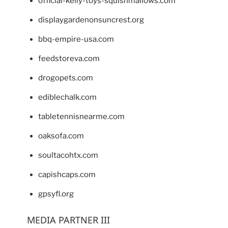
official-kelly-toys-squishmallows.com
displaygardenonsuncrest.org
bbq-empire-usa.com
feedstoreva.com
drogopets.com
ediblechalk.com
tabletennisnearme.com
oaksofa.com
soultacohtx.com
capishcaps.com
gpsyfl.org
MEDIA PARTNER III