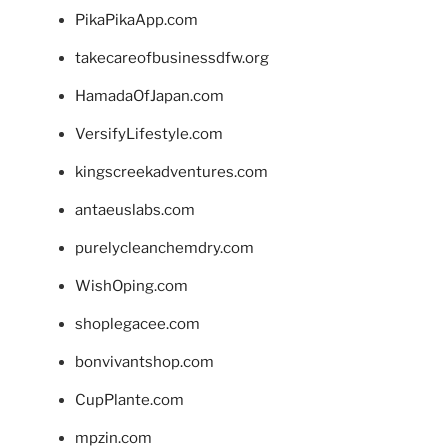
PikaPikaApp.com
takecareofbusinessdfw.org
HamadaOfJapan.com
VersifyLifestyle.com
kingscreekadventures.com
antaeuslabs.com
purelycleanchemdry.com
WishOping.com
shoplegacee.com
bonvivantshop.com
CupPlante.com
mpzin.com