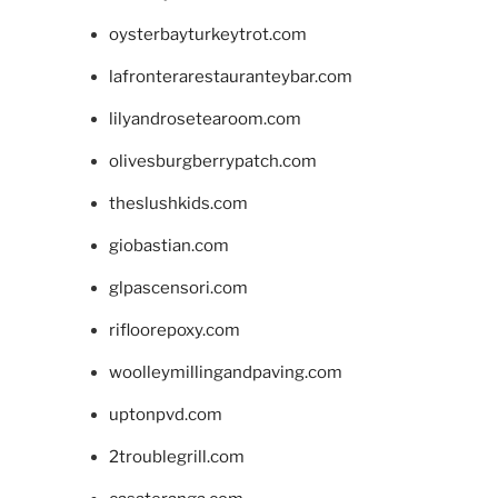
oysterbayturkeytrot.com
lafronterarestauranteybar.com
lilyandrosetearoom.com
olivesburgberrypatch.com
theslushkids.com
giobastian.com
glpascensori.com
rifloorepoxy.com
woolleymillingandpaving.com
uptonpvd.com
2troublegrill.com