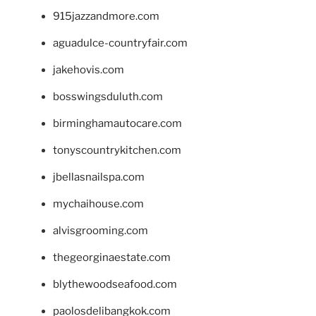
915jazzandmore.com
aguadulce-countryfair.com
jakehovis.com
bosswingsduluth.com
birminghamautocare.com
tonyscountrykitchen.com
jbellasnailspa.com
mychaihouse.com
alvisgrooming.com
thegeorginaestate.com
blythewoodseafood.com
paolosdelibangkok.com