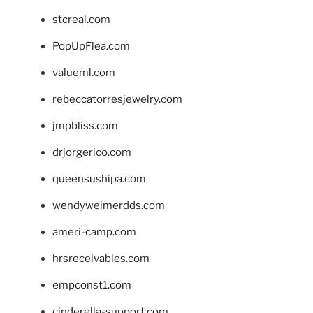
stcreal.com
PopUpFlea.com
valueml.com
rebeccatorresjewelry.com
jmpbliss.com
drjorgerico.com
queensushipa.com
wendyweimerdds.com
ameri-camp.com
hrsreceivables.com
empconst1.com
cinderella-support.com