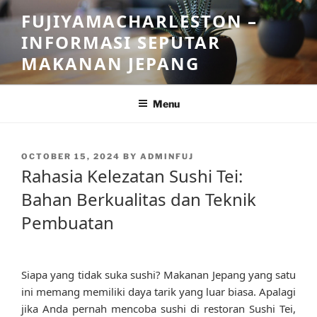
Skip
FUJIYAMACHARLESTON –
to
INFORMASI SEPUTAR
content
MAKANAN JEPANG
Menu
POSTED
OCTOBER 15, 2024
BY
ADMINFUJ
ON
Rahasia Kelezatan Sushi Tei:
Bahan Berkualitas dan Teknik
Pembuatan
Siapa yang tidak suka sushi? Makanan Jepang yang satu
ini memang memiliki daya tarik yang luar biasa. Apalagi
jika Anda pernah mencoba sushi di restoran Sushi Tei,