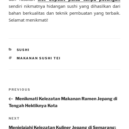
sendiri nikmatnya hidangan sushi yang dihasilkan dari
bahan berkualitas dan teknik pembuatan yang terbaik.
Selamat menikmati!
CATEGORIES
SUSHI
TAGS
MAKANAN SUSHI TEI
Post
Previous
PREVIOUS
navigation
Post
Menikmati Kelezatan Makanan Ramen Jepang di
Tengah Hektiknya Kota
Next
NEXT
Post
Menjelajahi Kelezatan Kuliner Jepang di Semarang: