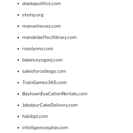
alaskapolitics.com
stsmp.org
manoelneves.com
mandelaeffectlibrary.com
roselynns.com
balanceyoganj.com
salesforceblogs.com
TrainGames365.com
BaytownEvaCationRentals.com
JabalpurCakeDelivery.com
halobjd.com
intelligenceqatar.com