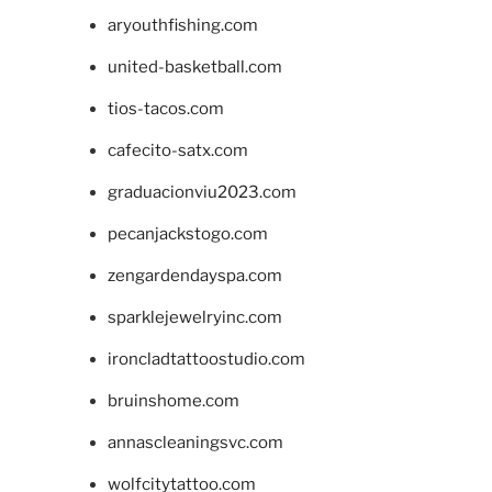
aryouthfishing.com
united-basketball.com
tios-tacos.com
cafecito-satx.com
graduacionviu2023.com
pecanjackstogo.com
zengardendayspa.com
sparklejewelryinc.com
ironcladtattoostudio.com
bruinshome.com
annascleaningsvc.com
wolfcitytattoo.com