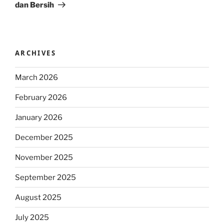
dan Bersih
ARCHIVES
March 2026
February 2026
January 2026
December 2025
November 2025
September 2025
August 2025
July 2025