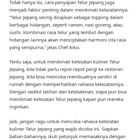
Tidak hanya itu, cara penyajian Telur Jepang juga
menjadi faktor penting dalam menikmati kelezatannya.
“Telur Jepang sering disajikan sebagai topping dalam
berbagai hidangan, seperti ramen, nasi goreng, atau
sushi. Kombinasi rasa telur yang lembut dengan
hidangan lainnya akan menciptakan harmoni cita rasa
yang sempurna,” jelas Chef Aiko.
Tentu saja, untuk menikmati kelezatan kuliner Telur
Jepang, kita tidak perlu repot-repot pergi ke restoran
Jepang. Kita bisa mencoba membuatnya sendiri di
rumah dengan memperhatikan rahasia kelezatannya.
Dengan sedikit latihan dan ketelatenan, siapa pun bisa
menikmati kelezatan Telur Jepang kapan pun mereka
inginkan.
Jadi, jangan ragu untuk mencoba rahasia kelezatan
kuliner Telur Jepang yang wajib dicoba ini. Siapkan
bahan-bahannya, ikuti petunjuk memasaknya dengan