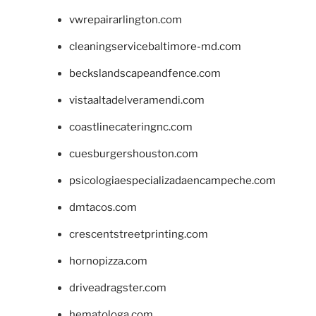
vwrepairarlington.com
cleaningservicebaltimore-md.com
beckslandscapeandfence.com
vistaaltadelveramendi.com
coastlinecateringnc.com
cuesburgershouston.com
psicologiaespecializadaencampeche.com
dmtacos.com
crescentstreetprinting.com
hornopizza.com
driveadragster.com
hematologa.com