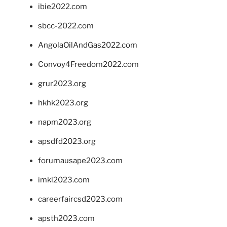
ibie2022.com
sbcc-2022.com
AngolaOilAndGas2022.com
Convoy4Freedom2022.com
grur2023.org
hkhk2023.org
napm2023.org
apsdfd2023.org
forumausape2023.com
imkl2023.com
careerfaircsd2023.com
apsth2023.com