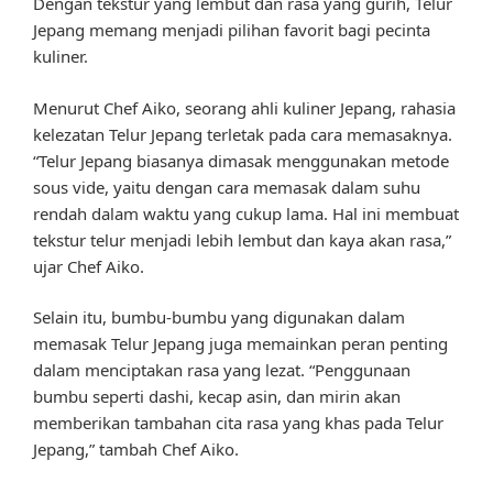
Dengan tekstur yang lembut dan rasa yang gurih, Telur
Jepang memang menjadi pilihan favorit bagi pecinta
kuliner.
Menurut Chef Aiko, seorang ahli kuliner Jepang, rahasia
kelezatan Telur Jepang terletak pada cara memasaknya.
“Telur Jepang biasanya dimasak menggunakan metode
sous vide, yaitu dengan cara memasak dalam suhu
rendah dalam waktu yang cukup lama. Hal ini membuat
tekstur telur menjadi lebih lembut dan kaya akan rasa,”
ujar Chef Aiko.
Selain itu, bumbu-bumbu yang digunakan dalam
memasak Telur Jepang juga memainkan peran penting
dalam menciptakan rasa yang lezat. “Penggunaan
bumbu seperti dashi, kecap asin, dan mirin akan
memberikan tambahan cita rasa yang khas pada Telur
Jepang,” tambah Chef Aiko.