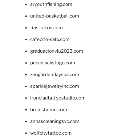
aryouthfishing.com
united-basketball.com
tios-tacos.com
cafecito-satx.com
graduacionviu2023.com
pecanjackstogo.com
zengardendayspa.com
sparklejewelryinc.com
ironcladtattoostudio.com
bruinshome.com
annascleaningsvc.com
wolfcitytattoo.com