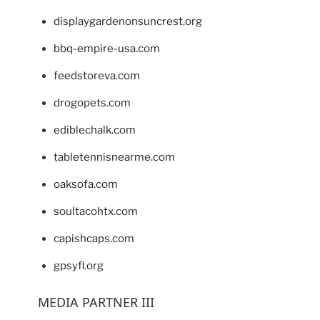
displaygardenonsuncrest.org
bbq-empire-usa.com
feedstoreva.com
drogopets.com
ediblechalk.com
tabletennisnearme.com
oaksofa.com
soultacohtx.com
capishcaps.com
gpsyfl.org
MEDIA PARTNER III