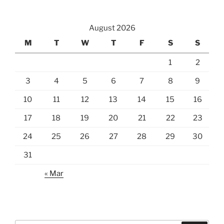
August 2026
M
T
W
T
F
S
S
1
2
3
4
5
6
7
8
9
10
11
12
13
14
15
16
17
18
19
20
21
22
23
24
25
26
27
28
29
30
31
« Mar