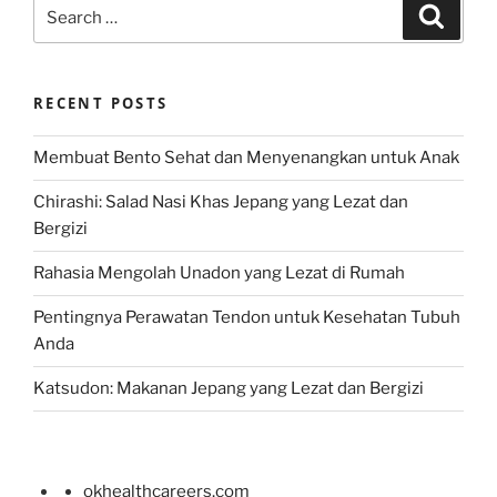
Search
Search
for:
RECENT POSTS
Membuat Bento Sehat dan Menyenangkan untuk Anak
Chirashi: Salad Nasi Khas Jepang yang Lezat dan
Bergizi
Rahasia Mengolah Unadon yang Lezat di Rumah
Pentingnya Perawatan Tendon untuk Kesehatan Tubuh
Anda
Katsudon: Makanan Jepang yang Lezat dan Bergizi
okhealthcareers.com