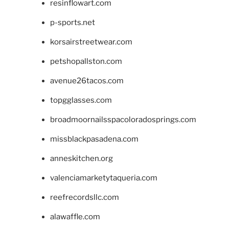
resinflowart.com
p-sports.net
korsairstreetwear.com
petshopallston.com
avenue26tacos.com
topgglasses.com
broadmoornailsspacoloradosprings.com
missblackpasadena.com
anneskitchen.org
valenciamarketytaqueria.com
reefrecordsllc.com
alawaffle.com