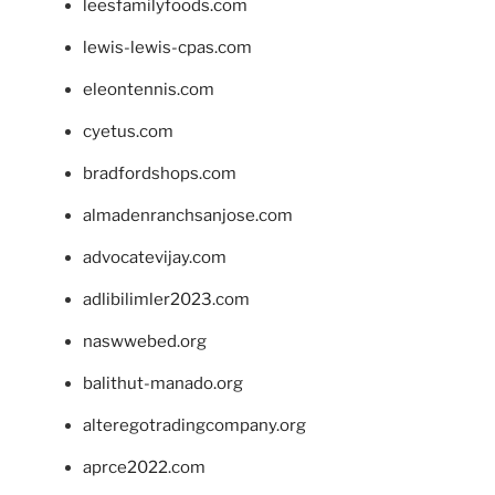
leesfamilyfoods.com
lewis-lewis-cpas.com
eleontennis.com
cyetus.com
bradfordshops.com
almadenranchsanjose.com
advocatevijay.com
adlibilimler2023.com
naswwebed.org
balithut-manado.org
alteregotradingcompany.org
aprce2022.com