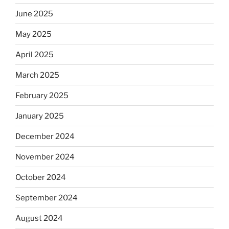
June 2025
May 2025
April 2025
March 2025
February 2025
January 2025
December 2024
November 2024
October 2024
September 2024
August 2024