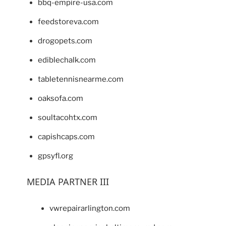
bbq-empire-usa.com
feedstoreva.com
drogopets.com
ediblechalk.com
tabletennisnearme.com
oaksofa.com
soultacohtx.com
capishcaps.com
gpsyfl.org
MEDIA PARTNER III
vwrepairarlington.com