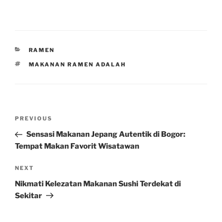
CATEGORIES
RAMEN
TAGS
MAKANAN RAMEN ADALAH
Post
Previous
PREVIOUS
navigation
Post
Sensasi Makanan Jepang Autentik di Bogor:
Tempat Makan Favorit Wisatawan
Next
NEXT
Post
Nikmati Kelezatan Makanan Sushi Terdekat di
Sekitar