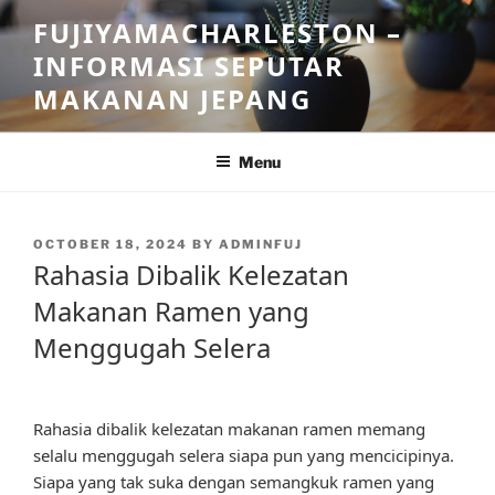
Skip
FUJIYAMACHARLESTON –
to
INFORMASI SEPUTAR
content
MAKANAN JEPANG
Menu
POSTED
OCTOBER 18, 2024
BY
ADMINFUJ
ON
Rahasia Dibalik Kelezatan
Makanan Ramen yang
Menggugah Selera
Rahasia dibalik kelezatan makanan ramen memang
selalu menggugah selera siapa pun yang mencicipinya.
Siapa yang tak suka dengan semangkuk ramen yang