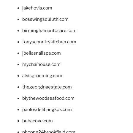
jakehovis.com
bosswingsduluth.com
birminghamautocare.com
tonyscountrykitchen.com
jbellasnailspa.com
mychaihouse.com
alvisgrooming.com
thegeorginaestate.com
blythewoodseafood.com
paolosdelibangkok.com
bobacove.com
phoone24brookfield.com