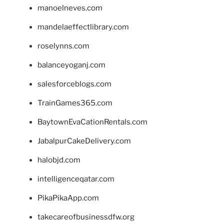
manoelneves.com
mandelaeffectlibrary.com
roselynns.com
balanceyoganj.com
salesforceblogs.com
TrainGames365.com
BaytownEvaCationRentals.com
JabalpurCakeDelivery.com
halobjd.com
intelligenceqatar.com
PikaPikaApp.com
takecareofbusinessdfw.org