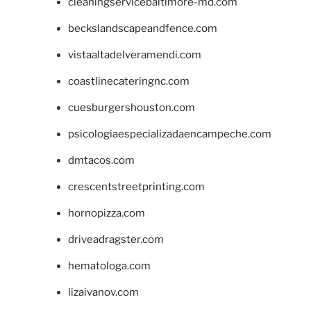
cleaningservicebaltimore-md.com
beckslandscapeandfence.com
vistaaltadelveramendi.com
coastlinecateringnc.com
cuesburgershouston.com
psicologiaespecializadaencampeche.com
dmtacos.com
crescentstreetprinting.com
hornopizza.com
driveadragster.com
hematologa.com
lizaivanov.com