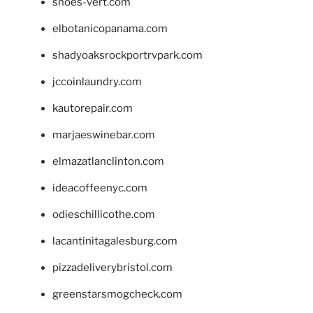
shoes-vert.com
elbotanicopanama.com
shadyoaksrockportrvpark.com
jccoinlaundry.com
kautorepair.com
marjaeswinebar.com
elmazatlanclinton.com
ideacoffeenyc.com
odieschillicothe.com
lacantinitagalesburg.com
pizzadeliverybristol.com
greenstarsmogcheck.com