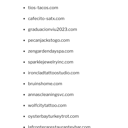
tios-tacos.com
cafecito-satx.com
graduacionviu2023.com
pecanjackstogo.com
zengardendayspa.com
sparklejewelryinc.com
ironcladtattoostudio.com
bruinshome.com
annascleaningsvc.com
wolfcitytattoo.com
oysterbayturkeytrot.com
lafronterarestauranteybar.com