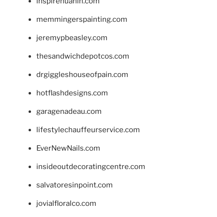
inspirehuahin.com
memmingerspainting.com
jeremypbeasley.com
thesandwichdepotcos.com
drgiggleshouseofpain.com
hotflashdesigns.com
garagenadeau.com
lifestylechauffeurservice.com
EverNewNails.com
insideoutdecoratingcentre.com
salvatoresinpoint.com
jovialfloralco.com