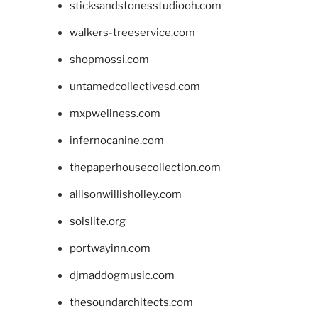
sticksandstonesstudiooh.com
walkers-treeservice.com
shopmossi.com
untamedcollectivesd.com
mxpwellness.com
infernocanine.com
thepaperhousecollection.com
allisonwillisholley.com
solslite.org
portwayinn.com
djmaddogmusic.com
thesoundarchitects.com