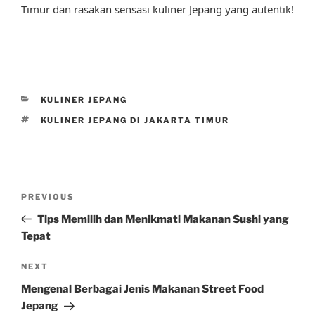
Timur dan rasakan sensasi kuliner Jepang yang autentik!
CATEGORIES
KULINER JEPANG
TAGS
KULINER JEPANG DI JAKARTA TIMUR
Post
Previous
PREVIOUS
navigation
Post
Tips Memilih dan Menikmati Makanan Sushi yang
Tepat
Next
NEXT
Post
Mengenal Berbagai Jenis Makanan Street Food
Jepang