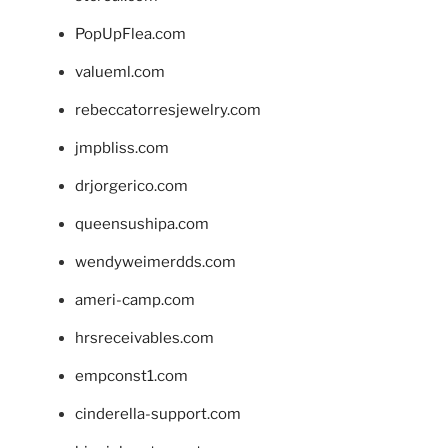
PopUpFlea.com
valueml.com
rebeccatorresjewelry.com
jmpbliss.com
drjorgerico.com
queensushipa.com
wendyweimerdds.com
ameri-camp.com
hrsreceivables.com
empconst1.com
cinderella-support.com