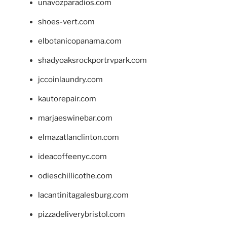
unavozparadios.com
shoes-vert.com
elbotanicopanama.com
shadyoaksrockportrvpark.com
jccoinlaundry.com
kautorepair.com
marjaeswinebar.com
elmazatlanclinton.com
ideacoffeenyc.com
odieschillicothe.com
lacantinitagalesburg.com
pizzadeliverybristol.com