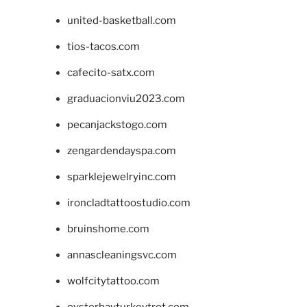
united-basketball.com
tios-tacos.com
cafecito-satx.com
graduacionviu2023.com
pecanjackstogo.com
zengardendayspa.com
sparklejewelryinc.com
ironcladtattoostudio.com
bruinshome.com
annascleaningsvc.com
wolfcitytattoo.com
oysterbayturkeytrot.com