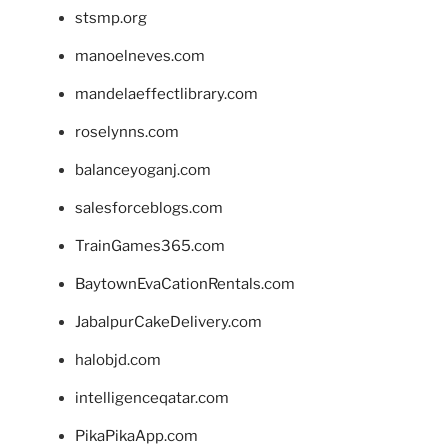
stsmp.org
manoelneves.com
mandelaeffectlibrary.com
roselynns.com
balanceyoganj.com
salesforceblogs.com
TrainGames365.com
BaytownEvaCationRentals.com
JabalpurCakeDelivery.com
halobjd.com
intelligenceqatar.com
PikaPikaApp.com