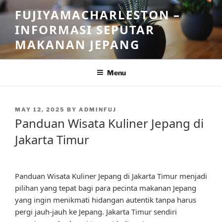
Skip
FUJIYAMACHARLESTON –
to
INFORMASI SEPUTAR
content
MAKANAN JEPANG
Menu
POSTED
MAY 12, 2025
BY
ADMINFUJ
ON
Panduan Wisata Kuliner Jepang di
Jakarta Timur
Panduan Wisata Kuliner Jepang di Jakarta Timur menjadi
pilihan yang tepat bagi para pecinta makanan Jepang
yang ingin menikmati hidangan autentik tanpa harus
pergi jauh-jauh ke Jepang. Jakarta Timur sendiri