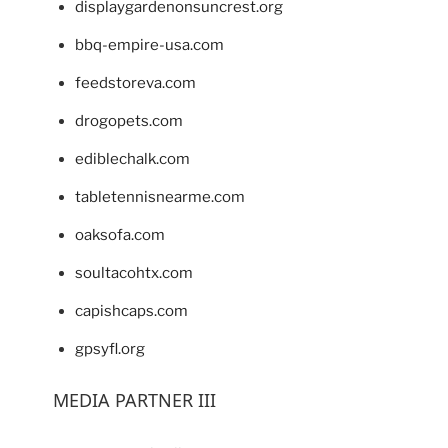
displaygardenonsuncrest.org
bbq-empire-usa.com
feedstoreva.com
drogopets.com
ediblechalk.com
tabletennisnearme.com
oaksofa.com
soultacohtx.com
capishcaps.com
gpsyfl.org
MEDIA PARTNER III