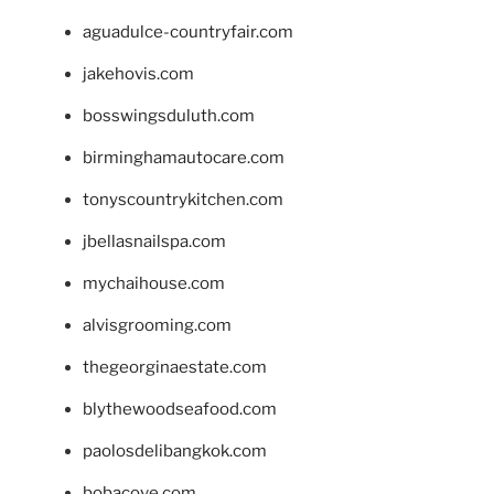
aguadulce-countryfair.com
jakehovis.com
bosswingsduluth.com
birminghamautocare.com
tonyscountrykitchen.com
jbellasnailspa.com
mychaihouse.com
alvisgrooming.com
thegeorginaestate.com
blythewoodseafood.com
paolosdelibangkok.com
bobacove.com