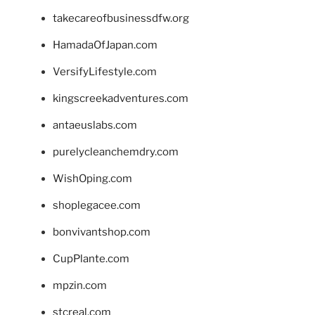
takecareofbusinessdfw.org
HamadaOfJapan.com
VersifyLifestyle.com
kingscreekadventures.com
antaeuslabs.com
purelycleanchemdry.com
WishOping.com
shoplegacee.com
bonvivantshop.com
CupPlante.com
mpzin.com
stcreal.com