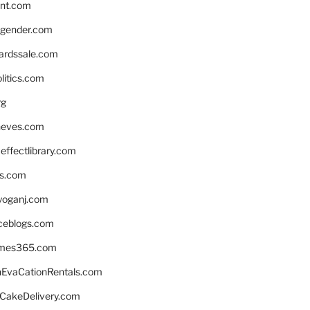
nnt.com
gender.com
ardssale.com
litics.com
rg
neves.com
ffectlibrary.com
ns.com
yoganj.com
rceblogs.com
ames365.com
EvaCationRentals.com
rCakeDelivery.com