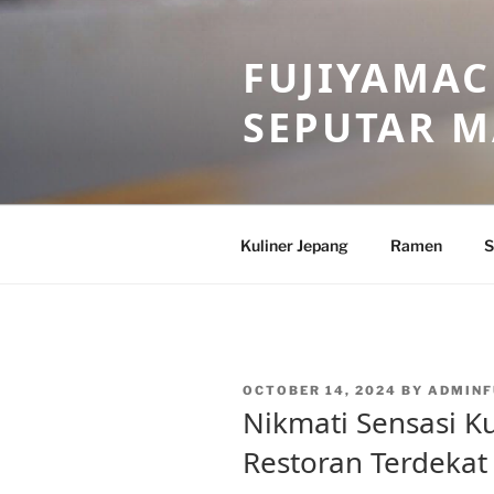
Skip
to
FUJIYAMAC
content
SEPUTAR 
Kuliner Jepang
Ramen
S
POSTED
OCTOBER 14, 2024
BY
ADMINF
ON
Nikmati Sensasi Ku
Restoran Terdekat