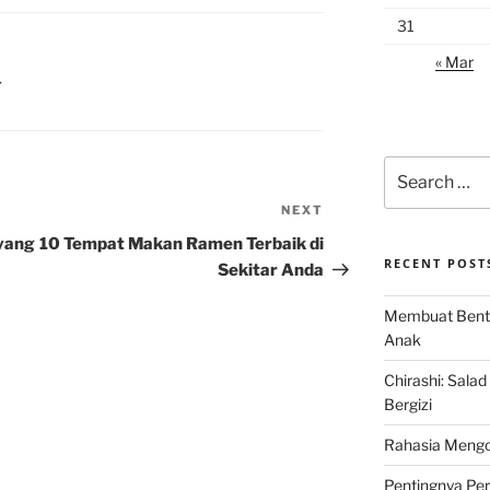
31
« Mar
T
Search
for:
NEXT
Next
Post
 yang
10 Tempat Makan Ramen Terbaik di
RECENT POST
Sekitar Anda
Membuat Bent
Anak
Chirashi: Sala
Bergizi
Rahasia Mengo
Pentingnya Pe