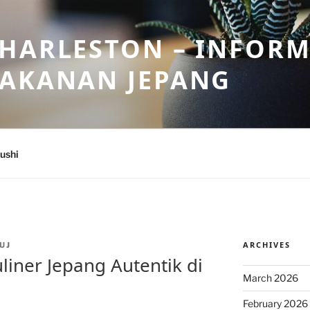
HARLESTON – INFORM
MAKANAN JEPANG
ushi
ARCHIVES
UJ
liner Jepang Autentik di
March 2026
February 2026