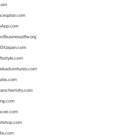
.com
enceqatar.com
aApp.com
eofbusinessdfw.org
OfJapan.com
ifestyle.com
eekadventures.com
labs.com
leanchemdry.com
ing.com
acee.com
ntshop.com
te.com