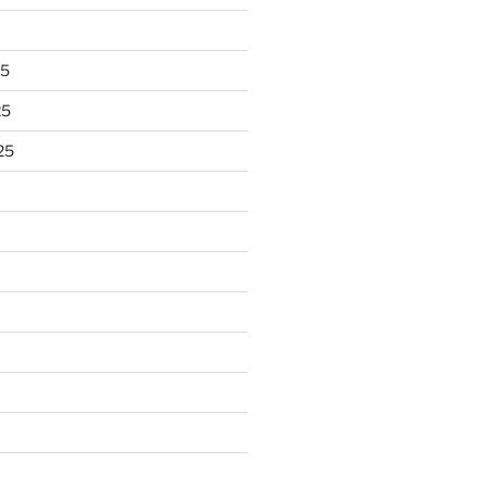
25
25
25