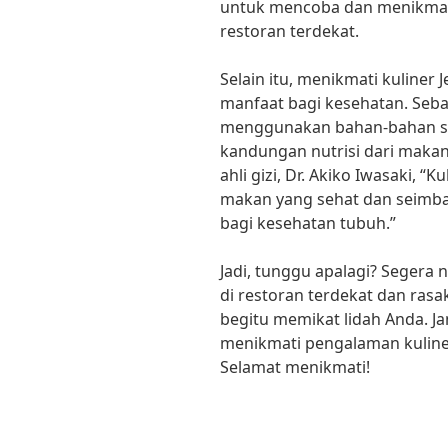
untuk mencoba dan menikmati 
restoran terdekat.
Selain itu, menikmati kuline
manfaat bagi kesehatan. Seb
menggunakan bahan-bahan se
kandungan nutrisi dari makan
ahli gizi, Dr. Akiko Iwasaki, “
makan yang sehat dan seimb
bagi kesehatan tubuh.”
Jadi, tunggu apalagi? Segera n
di restoran terdekat dan ras
begitu memikat lidah Anda. 
menikmati pengalaman kuliner
Selamat menikmati!