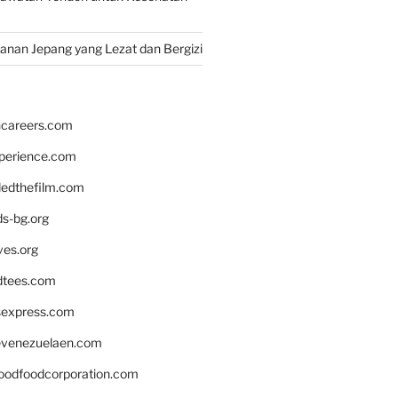
nan Jepang yang Lezat dan Bergizi
hcareers.com
xperience.com
edthefilm.com
ds-bg.org
ves.org
tees.com
rsexpress.com
venezuelaen.com
oodfoodcorporation.com