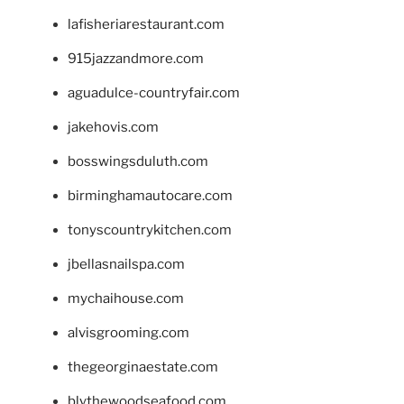
lafisheriarestaurant.com
915jazzandmore.com
aguadulce-countryfair.com
jakehovis.com
bosswingsduluth.com
birminghamautocare.com
tonyscountrykitchen.com
jbellasnailspa.com
mychaihouse.com
alvisgrooming.com
thegeorginaestate.com
blythewoodseafood.com