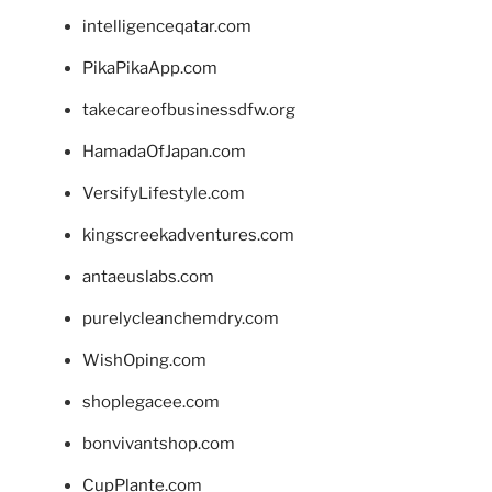
intelligenceqatar.com
PikaPikaApp.com
takecareofbusinessdfw.org
HamadaOfJapan.com
VersifyLifestyle.com
kingscreekadventures.com
antaeuslabs.com
purelycleanchemdry.com
WishOping.com
shoplegacee.com
bonvivantshop.com
CupPlante.com