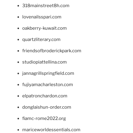
318mainstreet8h.com
lovenailsspari.com
oakberry-kuwait.com
quartzliterary.com
friendsofbroderickpark.com
studiopiattellina.com
jannagrillspringfield.com
fujiyamacharleston.com
elpatronchardon.com
donglaishun-order.com
fiamc-rome2022.org
mariceworldessentials.com