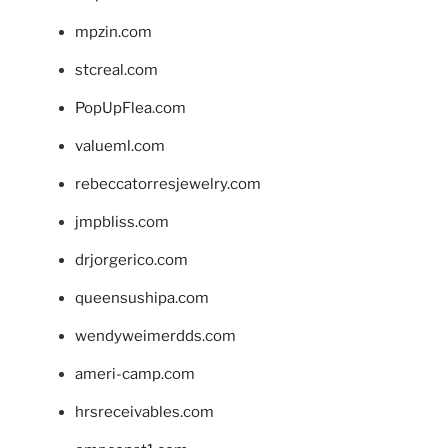
mpzin.com
stcreal.com
PopUpFlea.com
valueml.com
rebeccatorresjewelry.com
jmpbliss.com
drjorgerico.com
queensushipa.com
wendyweimerdds.com
ameri-camp.com
hrsreceivables.com