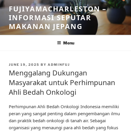
Skip
FUJIYAMACHARLESTON –
to
INFORMASI SEPUTAR
content
MAKANAN JEPANG
Menu
POSTED
JUNE 19, 2025
BY
ADMINFUJ
ON
Menggalang Dukungan
Masyarakat untuk Perhimpunan
Ahli Bedah Onkologi
Perhimpunan Ahli Bedah Onkologi Indonesia memiliki
peran yang sangat penting dalam pengembangan ilmu
dan praktik bedah onkologi di tanah air. Sebagai
organisasi yang menaungi para ahli bedah yang fokus