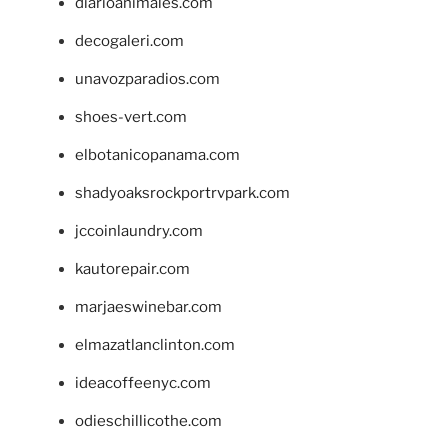
diarioanimales.com
decogaleri.com
unavozparadios.com
shoes-vert.com
elbotanicopanama.com
shadyoaksrockportrvpark.com
jccoinlaundry.com
kautorepair.com
marjaeswinebar.com
elmazatlanclinton.com
ideacoffeenyc.com
odieschillicothe.com