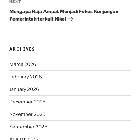
Next
NEXT
Post
Mengapa Raja Ampat Menjadi Fokus Kunjungan
Pemerintah terkait Nikel
ARCHIVES
March 2026
February 2026
January 2026
December 2025
November 2025
September 2025
August 2025