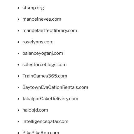
stsmp.org
manoelneves.com
mandelaeffectlibrary.com
roselynns.com
balanceyoganj.com
salesforceblogs.com
TrainGames365.com
BaytownEvaCationRentals.com
JabalpurCakeDelivery.com
halobjd.com
intelligenceqatar.com
PikaPikaApp.com