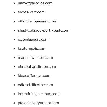
unavozparadios.com
shoes-vert.com
elbotanicopanama.com
shadyoaksrockportrvpark.com
jccoinlaundry.com
kautorepair.com
marjaeswinebar.com
elmazatlanclinton.com
ideacoffeenyc.com
odieschillicothe.com
lacantinitagalesburg.com
pizzadeliverybristol.com