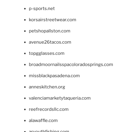
p-sports.net
korsairstreetwear.com
petshopallston.com
avenue26tacos.com
topgglasses.com
broadmoornailsspacoloradosprings.com
missblackpasadena.com
anneskitchen.org
valenciamarketytaqueria.com
reefrecordsllc.com
alawaffle.com
aryouthfishing.com