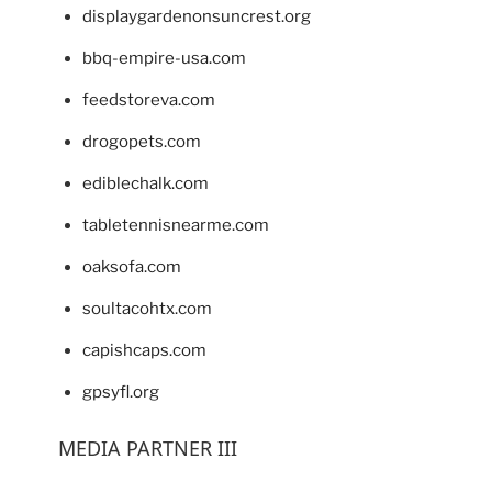
displaygardenonsuncrest.org
bbq-empire-usa.com
feedstoreva.com
drogopets.com
ediblechalk.com
tabletennisnearme.com
oaksofa.com
soultacohtx.com
capishcaps.com
gpsyfl.org
MEDIA PARTNER III