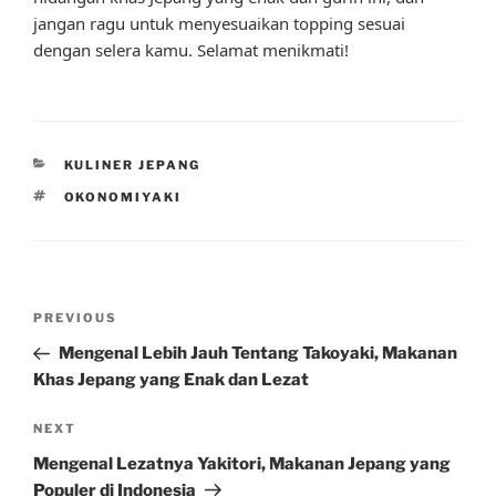
jangan ragu untuk menyesuaikan topping sesuai
dengan selera kamu. Selamat menikmati!
CATEGORIES
KULINER JEPANG
TAGS
OKONOMIYAKI
Post
Previous
PREVIOUS
navigation
Post
Mengenal Lebih Jauh Tentang Takoyaki, Makanan
Khas Jepang yang Enak dan Lezat
Next
NEXT
Post
Mengenal Lezatnya Yakitori, Makanan Jepang yang
Populer di Indonesia