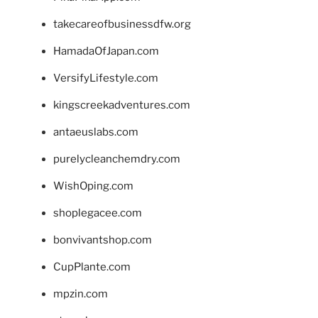
takecareofbusinessdfw.org
HamadaOfJapan.com
VersifyLifestyle.com
kingscreekadventures.com
antaeuslabs.com
purelycleanchemdry.com
WishOping.com
shoplegacee.com
bonvivantshop.com
CupPlante.com
mpzin.com