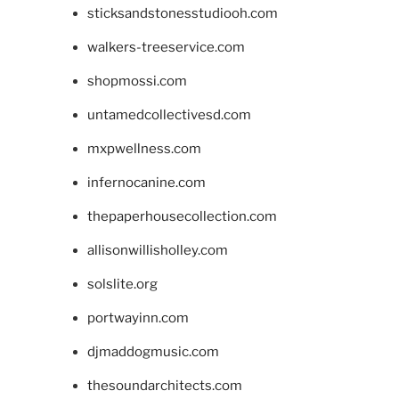
sticksandstonesstudiooh.com
walkers-treeservice.com
shopmossi.com
untamedcollectivesd.com
mxpwellness.com
infernocanine.com
thepaperhousecollection.com
allisonwillisholley.com
solslite.org
portwayinn.com
djmaddogmusic.com
thesoundarchitects.com