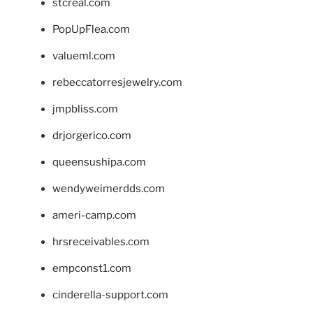
stcreal.com
PopUpFlea.com
valueml.com
rebeccatorresjewelry.com
jmpbliss.com
drjorgerico.com
queensushipa.com
wendyweimerdds.com
ameri-camp.com
hrsreceivables.com
empconst1.com
cinderella-support.com