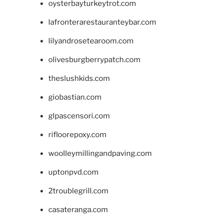
oysterbayturkeytrot.com
lafronterarestauranteybar.com
lilyandrosetearoom.com
olivesburgberrypatch.com
theslushkids.com
giobastian.com
glpascensori.com
rifloorepoxy.com
woolleymillingandpaving.com
uptonpvd.com
2troublegrill.com
casateranga.com