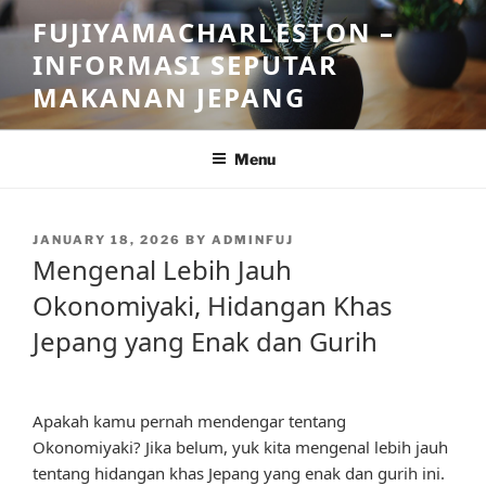
Skip
FUJIYAMACHARLESTON –
to
INFORMASI SEPUTAR
content
MAKANAN JEPANG
Menu
POSTED
JANUARY 18, 2026
BY
ADMINFUJ
ON
Mengenal Lebih Jauh
Okonomiyaki, Hidangan Khas
Jepang yang Enak dan Gurih
Apakah kamu pernah mendengar tentang
Okonomiyaki? Jika belum, yuk kita mengenal lebih jauh
tentang hidangan khas Jepang yang enak dan gurih ini.