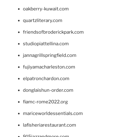
oakberry-kuwait.com
quartzliterary.com
friendsofbroderickpark.com
studiopiattellina.com
jannagrillspringfield.com
fujiyamacharleston.com
elpatronchardon.com
donglaishun-order.com
fiamc-rome2022.org
mariceworldessentials.com
lafisheriarestaurant.com
915jazzandmore.com