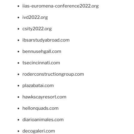
iias-euromena-conference2022.org
ivd2022.org
csity2022.org
ibsarstudyabroad.com
bennusehgall.com
tsecincinnati.com
roderconstructiongroup.com
plazabatai.com
hawkscayresort.com
hellonquads.com
diarioanimales.com
decogaleri.com