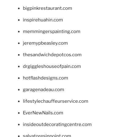
bigpinkrestaurant.com
inspirehuahin.com
memmingerspainting.com
jeremypbeasley.com
thesandwichdepotcos.com
drgiggleshouseofpain.com
hotflashdesigns.com
garagenadeau.com
lifestylechauffeurservice.com
EverNewNails.com
insideoutdecoratingcentre.com
salvatoresinpoint.com