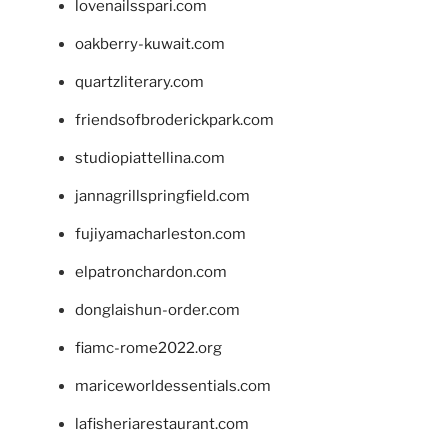
lovenailsspari.com
oakberry-kuwait.com
quartzliterary.com
friendsofbroderickpark.com
studiopiattellina.com
jannagrillspringfield.com
fujiyamacharleston.com
elpatronchardon.com
donglaishun-order.com
fiamc-rome2022.org
mariceworldessentials.com
lafisheriarestaurant.com