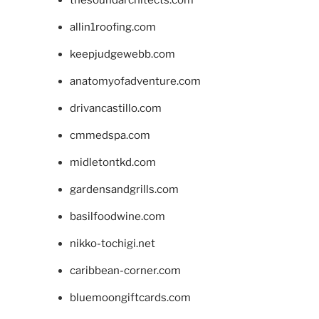
thesoundarchitects.com
allin1roofing.com
keepjudgewebb.com
anatomyofadventure.com
drivancastillo.com
cmmedspa.com
midletontkd.com
gardensandgrills.com
basilfoodwine.com
nikko-tochigi.net
caribbean-corner.com
bluemoongiftcards.com