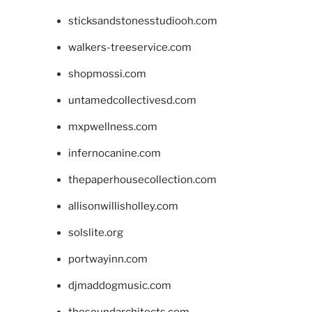
sticksandstonesstudiooh.com
walkers-treeservice.com
shopmossi.com
untamedcollectivesd.com
mxpwellness.com
infernocanine.com
thepaperhousecollection.com
allisonwillisholley.com
solslite.org
portwayinn.com
djmaddogmusic.com