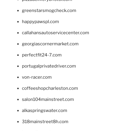
greenstarsmogcheck.com
happypawspl.com
callahansautoservicecenter.com
georgiascornermarket.com
perfectfit24-7.com
portugalprivatedriver.com
von-racer.com
coffeeshopcharleston.com
salon104mainstreet.com
alkaspringswater.com
318mainstreet8h.com