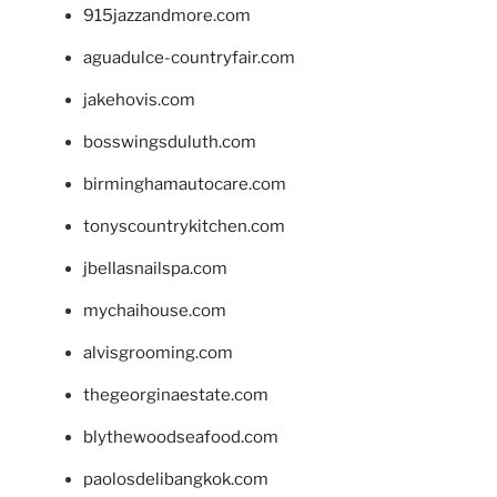
915jazzandmore.com
aguadulce-countryfair.com
jakehovis.com
bosswingsduluth.com
birminghamautocare.com
tonyscountrykitchen.com
jbellasnailspa.com
mychaihouse.com
alvisgrooming.com
thegeorginaestate.com
blythewoodseafood.com
paolosdelibangkok.com