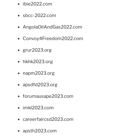
ibie2022.com
sbcc-2022.com
AngolaOilAndGas2022.com
Convoy4Freedom2022.com
grur2023.org
hkhk2023.org
napm2023.org
apsdfd2023.org
forumausape2023.com
imkl2023.com
careerfaircsd2023.com
apsth2023.com