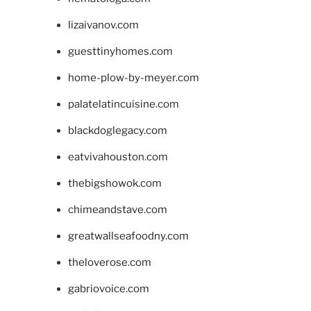
lizaivanov.com
guesttinyhomes.com
home-plow-by-meyer.com
palatelatincuisine.com
blackdoglegacy.com
eatvivahouston.com
thebigshowok.com
chimeandstave.com
greatwallseafoodny.com
theloverose.com
gabriovoice.com