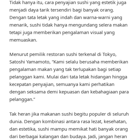
Tidak hanya itu, cara penyajian sushi yang estetik juga
menjadi daya tarik tersendiri bagi banyak orang.
Dengan tata letak yang indah dan warna-warni yang
menarik, sushi tidak hanya mengundang selera makan
tetapi juga memberikan pengalaman visual yang
memuaskan.
Menurut pemilik restoran sushi terkenal di Tokyo,
Satoshi Yamamoto, “Kami selalu berusaha memberikan
pengalaman makan yang tak terlupakan bagi setiap
pelanggan kami. Mulai dari tata letak hidangan hingga
kecepatan penyajian, semuanya kami perhatikan
dengan seksama demi kepuasan dan kebahagiaan para
pelanggan.”
Tak heran jika makanan sushi begitu populer di seluruh
dunia. Dengan kombinasi antara rasa lezat, kesehatan,
dan estetika, sushi mampu memikat hati banyak orang
dari berbagai kalangan dan budaya. Jadi, jangan heran