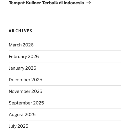
Tempat Kuliner Terbaik di Indonesia
ARCHIVES
March 2026
February 2026
January 2026
December 2025
November 2025
September 2025
August 2025
July 2025