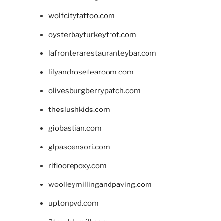
wolfcitytattoo.com
oysterbayturkeytrot.com
lafronterarestauranteybar.com
lilyandrosetearoom.com
olivesburgberrypatch.com
theslushkids.com
giobastian.com
glpascensori.com
rifloorepoxy.com
woolleymillingandpaving.com
uptonpvd.com