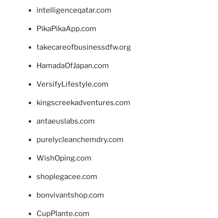
intelligenceqatar.com
PikaPikaApp.com
takecareofbusinessdfw.org
HamadaOfJapan.com
VersifyLifestyle.com
kingscreekadventures.com
antaeuslabs.com
purelycleanchemdry.com
WishOping.com
shoplegacee.com
bonvivantshop.com
CupPlante.com