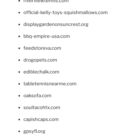
riverviewtennis.com
official-kelly-toys-squishmallows.com
displaygardenonsuncrest.org
bbq-empire-usa.com
feedstoreva.com
drogopets.com
ediblechalk.com
tabletennisnearme.com
oaksofa.com
soultacohtx.com
capishcaps.com
gpsyfl.org