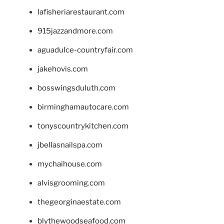
lafisheriarestaurant.com
915jazzandmore.com
aguadulce-countryfair.com
jakehovis.com
bosswingsduluth.com
birminghamautocare.com
tonyscountrykitchen.com
jbellasnailspa.com
mychaihouse.com
alvisgrooming.com
thegeorginaestate.com
blythewoodseafood.com