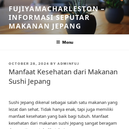
Skip
FUJIYAMACHARLESTON –
to
INFORMASI SEPUTAR
content
MAKANAN JEPANG
Menu
POSTED
OCTOBER 28, 2024
BY
ADMINFUJ
ON
Manfaat Kesehatan dari Makanan
Sushi Jepang
Sushi Jepang dikenal sebagai salah satu makanan yang
lezat dan sehat. Tidak hanya enak, tapi juga memiliki
manfaat kesehatan yang baik bagi tubuh. Manfaat
kesehatan dari makanan sushi Jepang sangat beragam