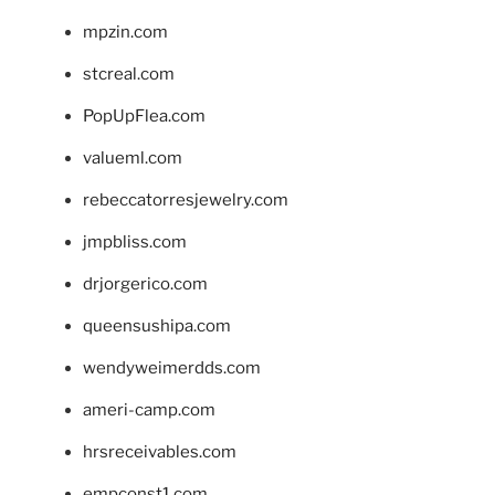
mpzin.com
stcreal.com
PopUpFlea.com
valueml.com
rebeccatorresjewelry.com
jmpbliss.com
drjorgerico.com
queensushipa.com
wendyweimerdds.com
ameri-camp.com
hrsreceivables.com
empconst1.com