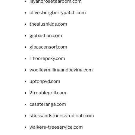
lilyandrosetearoom.com
olivesburgberrypatch.com
theslushkids.com
giobastian.com
glpascensori.com
rifloorepoxy.com
woolleymillingandpaving.com
uptonpvd.com
2troublegrill.com
casateranga.com
sticksandstonesstudiooh.com
walkers-treeservice.com