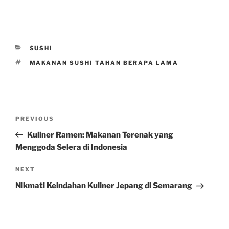
CATEGORIES
SUSHI
TAGS
MAKANAN SUSHI TAHAN BERAPA LAMA
Post
Previous
PREVIOUS
navigation
Post
Kuliner Ramen: Makanan Terenak yang
Menggoda Selera di Indonesia
Next
NEXT
Post
Nikmati Keindahan Kuliner Jepang di Semarang