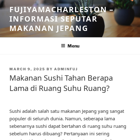
Skip
FUJIYAMACHARLESTON –
to
INFORMASI SEPUTAR
content
MAKANAN JEPANG
Menu
POSTED
MARCH 9, 2025
BY
ADMINFUJ
ON
Makanan Sushi Tahan Berapa
Lama di Ruang Suhu Ruang?
Sushi adalah salah satu makanan Jepang yang sangat
populer di seluruh dunia. Namun, seberapa lama
sebenarnya sushi dapat bertahan di ruang suhu ruang
sebelum harus dibuang? Pertanyaan ini sering