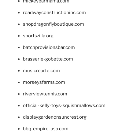
mickeybarmama.com
roadwayconstructioninc.com
shopdragonflyboutique.com
sportszilla.org
batchprovisionsbar.com
brasserie-gobette.com
musicrearte.com
morseysfarms.com
riverviewtennis.com
official-kelly-toys-squishmallows.com
displaygardenonsuncrest.org
bbq-empire-usa.com