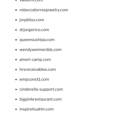
valueml.com
rebeccatorresjewelry.com
jmpbliss.com
drjorgerico.com
queensushipa.com
wendyweimerdds.com
ameri-camp.com
hrsreceivables.com
empconst1.com
cinderella-support.com
bigpinkrestaurant.com
inspirehuahin.com