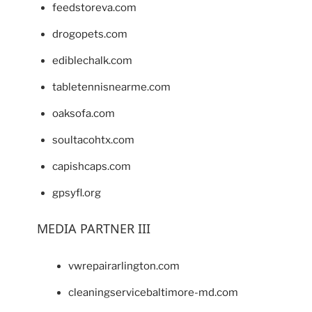
feedstoreva.com
drogopets.com
ediblechalk.com
tabletennisnearme.com
oaksofa.com
soultacohtx.com
capishcaps.com
gpsyfl.org
MEDIA PARTNER III
vwrepairarlington.com
cleaningservicebaltimore-md.com