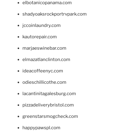
elbotanicopanama.com
shadyoaksrockportrvpark.com
jccoinlaundry.com
kautorepair.com
marjaeswinebar.com
elmazatlanclinton.com
ideacoffeenyc.com
odieschillicothe.com
lacantinitagalesburg.com
pizzadeliverybristol.com
greenstarsmogcheck.com
happypawspl.com