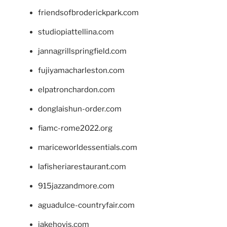
friendsofbroderickpark.com
studiopiattellina.com
jannagrillspringfield.com
fujiyamacharleston.com
elpatronchardon.com
donglaishun-order.com
fiamc-rome2022.org
mariceworldessentials.com
lafisheriarestaurant.com
915jazzandmore.com
aguadulce-countryfair.com
jakehovis.com