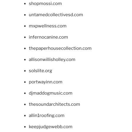
shopmossi.com
untamedcollectivesd.com
mxpwellness.com
infernocanine.com
thepaperhousecollection.com
allisonwillisholley.com
solslite.org
portwayinn.com
djmaddogmusic.com
thesoundarchitects.com
allin1roofing.com
keepjudgewebb.com