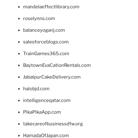
mandelaeffectlibrary.com
roselynns.com
balanceyoganj.com
salesforceblogs.com
TrainGames365.com
BaytownEvaCationRentals.com
JabalpurCakeDelivery.com
halobjd.com
intelligenceqatar.com
PikaPikaApp.com
takecareofbusinessdfw.org
HamadaOfJapan.com