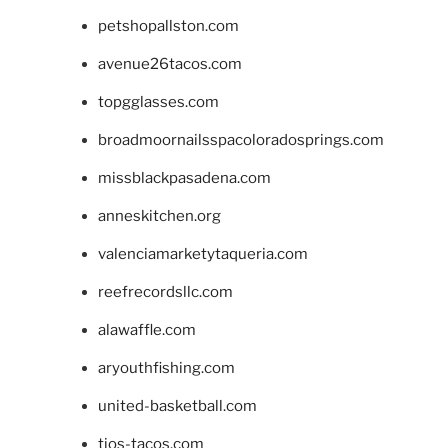
petshopallston.com
avenue26tacos.com
topgglasses.com
broadmoornailsspacoloradosprings.com
missblackpasadena.com
anneskitchen.org
valenciamarketytaqueria.com
reefrecordsllc.com
alawaffle.com
aryouthfishing.com
united-basketball.com
tios-tacos.com