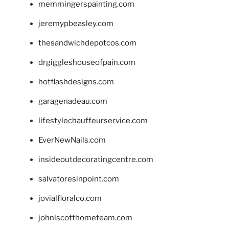
memmingerspainting.com
jeremypbeasley.com
thesandwichdepotcos.com
drgiggleshouseofpain.com
hotflashdesigns.com
garagenadeau.com
lifestylechauffeurservice.com
EverNewNails.com
insideoutdecoratingcentre.com
salvatoresinpoint.com
jovialfloralco.com
johnlscotthometeam.com