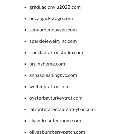
graduacionviu2023.com
pecanjackstogo.com
zengardendayspa.com
sparklejewelryinc.com
ironcladtattoostudio.com
bruinshome.com
annascleaningsvc.com
wolfcitytattoo.com
oysterbayturkeytrot.com
lafronterarestauranteybar.com
lilyandrosetearoom.com
olivesburgberrypatch.com