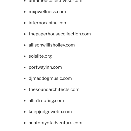
untamedcollectivesd.com
mxpwellness.com
infernocanine.com
thepaperhousecollection.com
allisonwillisholley.com
solslite.org
portwayinn.com
djmaddogmusic.com
thesoundarchitects.com
allin1roofing.com
keepjudgewebb.com
anatomyofadventure.com