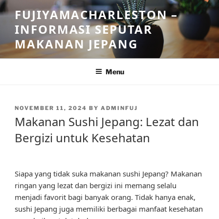
Skip
FUJIYAMACHARLESTON –
to
INFORMASI SEPUTAR
content
MAKANAN JEPANG
Menu
POSTED
NOVEMBER 11, 2024
BY
ADMINFUJ
ON
Makanan Sushi Jepang: Lezat dan
Bergizi untuk Kesehatan
Siapa yang tidak suka makanan sushi Jepang? Makanan
ringan yang lezat dan bergizi ini memang selalu
menjadi favorit bagi banyak orang. Tidak hanya enak,
sushi Jepang juga memiliki berbagai manfaat kesehatan