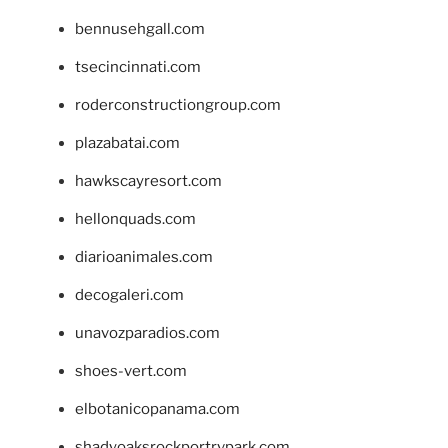
bennusehgall.com
tsecincinnati.com
roderconstructiongroup.com
plazabatai.com
hawkscayresort.com
hellonquads.com
diarioanimales.com
decogaleri.com
unavozparadios.com
shoes-vert.com
elbotanicopanama.com
shadyoaksrockportrvpark.com