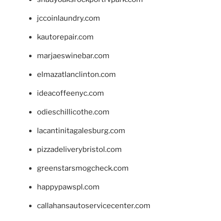
jccoinlaundry.com
kautorepair.com
marjaeswinebar.com
elmazatlanclinton.com
ideacoffeenyc.com
odieschillicothe.com
lacantinitagalesburg.com
pizzadeliverybristol.com
greenstarsmogcheck.com
happypawspl.com
callahansautoservicecenter.com