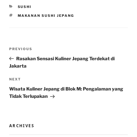
CATEGORIES
SUSHI
TAGS
MAKANAN SUSHI JEPANG
Post
Previous
PREVIOUS
navigation
Post
Rasakan Sensasi Kuliner Jepang Terdekat di
Jakarta
Next
NEXT
Post
Wisata Kuliner Jepang di Blok M: Pengalaman yang
Tidak Terlupakan
ARCHIVES