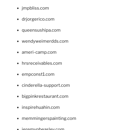
jmpbliss.com
drjorgerico.com
queensushipa.com
wendyweimerdds.com
ameri-camp.com
hrsreceivables.com
empconst1.com
cinderella-support.com
bigpinkrestaurant.com
inspirehuahin.com
memmingerspainting.com
jeremypbeasley.com