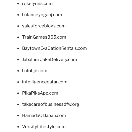
roselynns.com
balanceyoganj.com
salesforceblogs.com
TrainGames365.com
BaytownEvaCationRentals.com
JabalpurCakeDelivery.com
halobjd.com
intelligenceqatar.com
PikaPikaApp.com
takecareofbusinessdfw.org
HamadaOfJapan.com
VersifyLifestyle.com