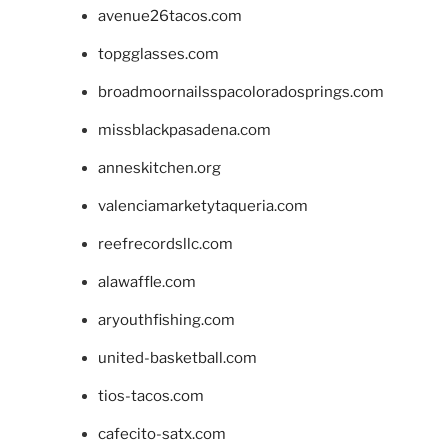
avenue26tacos.com
topgglasses.com
broadmoornailsspacoloradosprings.com
missblackpasadena.com
anneskitchen.org
valenciamarketytaqueria.com
reefrecordsllc.com
alawaffle.com
aryouthfishing.com
united-basketball.com
tios-tacos.com
cafecito-satx.com