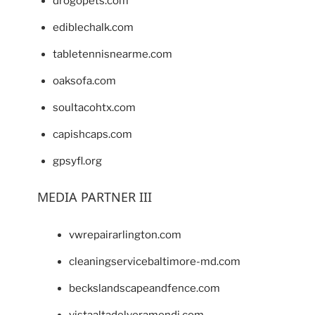
drogopets.com
ediblechalk.com
tabletennisnearme.com
oaksofa.com
soultacohtx.com
capishcaps.com
gpsyfl.org
MEDIA PARTNER III
vwrepairarlington.com
cleaningservicebaltimore-md.com
beckslandscapeandfence.com
vistaaltadelveramendi.com