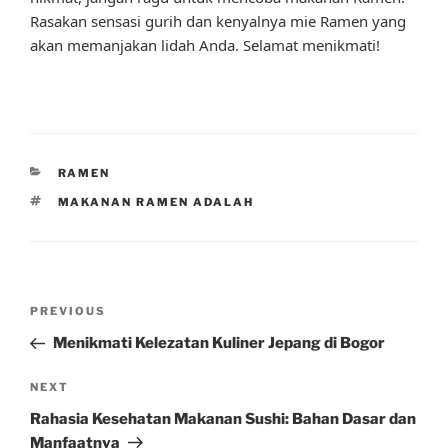
Rasakan sensasi gurih dan kenyalnya mie Ramen yang
akan memanjakan lidah Anda. Selamat menikmati!
CATEGORIES
RAMEN
TAGS
MAKANAN RAMEN ADALAH
Post
Previous
PREVIOUS
navigation
Post
Menikmati Kelezatan Kuliner Jepang di Bogor
Next
NEXT
Post
Rahasia Kesehatan Makanan Sushi: Bahan Dasar dan
Manfaatnya