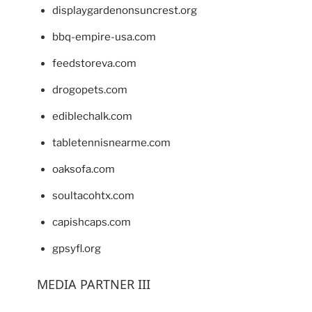
displaygardenonsuncrest.org
bbq-empire-usa.com
feedstoreva.com
drogopets.com
ediblechalk.com
tabletennisnearme.com
oaksofa.com
soultacohtx.com
capishcaps.com
gpsyfl.org
MEDIA PARTNER III