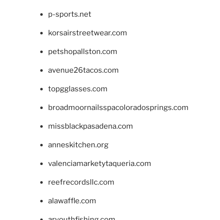
p-sports.net
korsairstreetwear.com
petshopallston.com
avenue26tacos.com
topgglasses.com
broadmoornailsspacoloradosprings.com
missblackpasadena.com
anneskitchen.org
valenciamarketytaqueria.com
reefrecordsllc.com
alawaffle.com
aryouthfishing.com