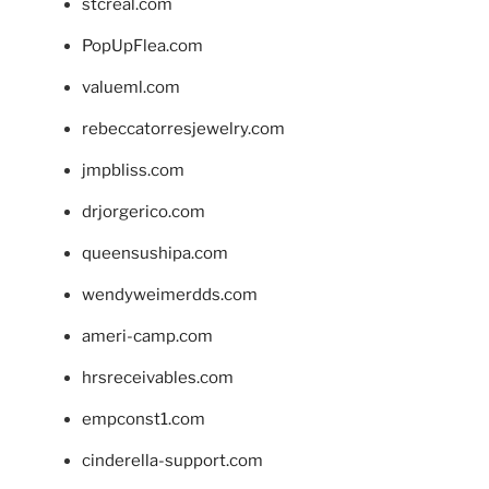
stcreal.com
PopUpFlea.com
valueml.com
rebeccatorresjewelry.com
jmpbliss.com
drjorgerico.com
queensushipa.com
wendyweimerdds.com
ameri-camp.com
hrsreceivables.com
empconst1.com
cinderella-support.com