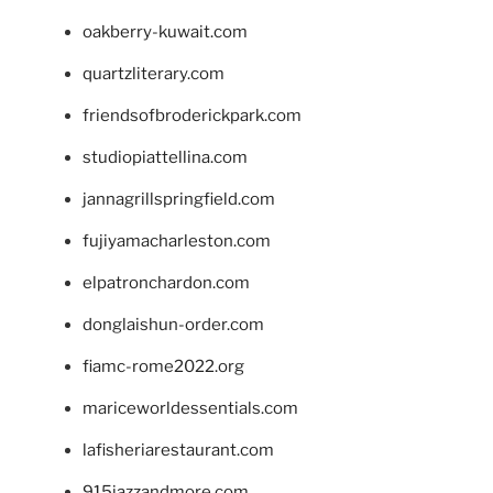
oakberry-kuwait.com
quartzliterary.com
friendsofbroderickpark.com
studiopiattellina.com
jannagrillspringfield.com
fujiyamacharleston.com
elpatronchardon.com
donglaishun-order.com
fiamc-rome2022.org
mariceworldessentials.com
lafisheriarestaurant.com
915jazzandmore.com