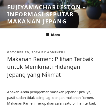
Skip
FUJIYAMACHARLESTON –
to
INFORMASI SEPUTAR
content
MAKANAN JEPANG
Menu
POSTED
OCTOBER 29, 2024
BY
ADMINFUJ
ON
Makanan Ramen: Pilihan Terbaik
untuk Menikmati Hidangan
Jepang yang Nikmat
Apakah Anda penggemar masakan Jepang? Jika iya,
pasti sudah tidak asing lagi dengan makanan Ramen.
Makanan Ramen merupakan salah satu pilihan terbaik