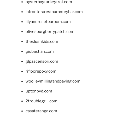
oysterbayturkeytrot.com
lafronterarestauranteybar.com
lilyandrosetearoom.com
olivesburgberrypatch.com
theslushkids.com
giobastian.com
glpascensori.com
rifloorepoxy.com
woolleymillingandpaving.com
uptonpvd.com
2troublegrill.com
casateranga.com