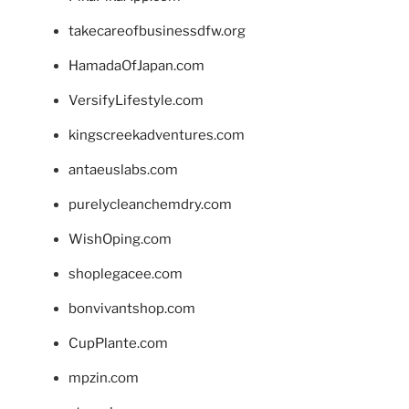
takecareofbusinessdfw.org
HamadaOfJapan.com
VersifyLifestyle.com
kingscreekadventures.com
antaeuslabs.com
purelycleanchemdry.com
WishOping.com
shoplegacee.com
bonvivantshop.com
CupPlante.com
mpzin.com