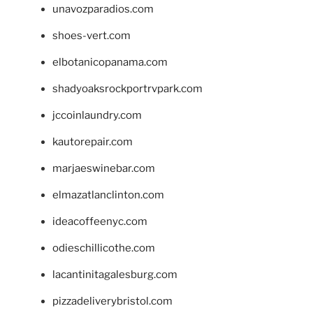
unavozparadios.com
shoes-vert.com
elbotanicopanama.com
shadyoaksrockportrvpark.com
jccoinlaundry.com
kautorepair.com
marjaeswinebar.com
elmazatlanclinton.com
ideacoffeenyc.com
odieschillicothe.com
lacantinitagalesburg.com
pizzadeliverybristol.com