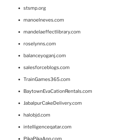
stsmp.org
manoelneves.com
mandelaeffectlibrary.com
roselynns.com
balanceyoganj.com
salesforceblogs.com
TrainGames365.com
BaytownEvaCationRentals.com
JabalpurCakeDelivery.com
halobjd.com
intelligenceqatar.com
PikaPikaApp.com