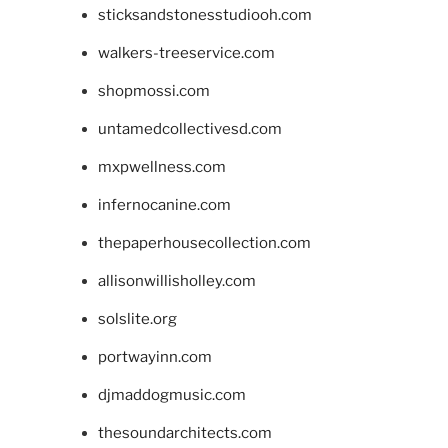
sticksandstonesstudiooh.com
walkers-treeservice.com
shopmossi.com
untamedcollectivesd.com
mxpwellness.com
infernocanine.com
thepaperhousecollection.com
allisonwillisholley.com
solslite.org
portwayinn.com
djmaddogmusic.com
thesoundarchitects.com