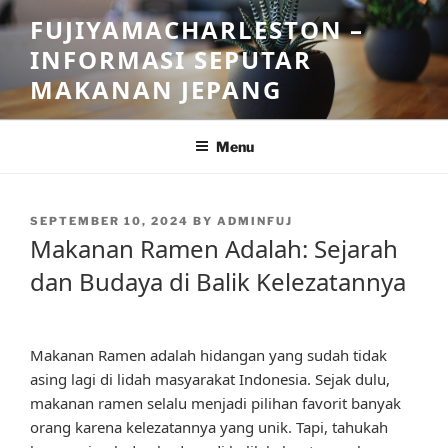
Skip
FUJIYAMACHARLESTON –
to
INFORMASI SEPUTAR
content
MAKANAN JEPANG
Menu
POSTED
SEPTEMBER 10, 2024
BY
ADMINFUJ
ON
Makanan Ramen Adalah: Sejarah
dan Budaya di Balik Kelezatannya
Makanan Ramen adalah hidangan yang sudah tidak
asing lagi di lidah masyarakat Indonesia. Sejak dulu,
makanan ramen selalu menjadi pilihan favorit banyak
orang karena kelezatannya yang unik. Tapi, tahukah