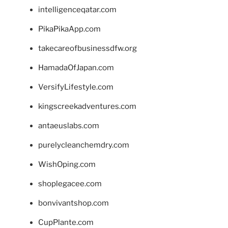
intelligenceqatar.com
PikaPikaApp.com
takecareofbusinessdfw.org
HamadaOfJapan.com
VersifyLifestyle.com
kingscreekadventures.com
antaeuslabs.com
purelycleanchemdry.com
WishOping.com
shoplegacee.com
bonvivantshop.com
CupPlante.com