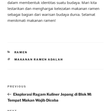
dalam membentuk identitas suatu budaya. Mari kita
lestarikan dan menghargai kelezatan makanan ramen
sebagai bagian dari warisan budaya dunia. Selamat
menikmati makanan ramen!
CATEGORIES
RAMEN
TAGS
MAKANAN RAMEN ADALAH
Post
Previous
PREVIOUS
navigation
Post
Eksplorasi Ragam Kuliner Jepang di Blok M:
Tempat Makan Wajib Dicoba