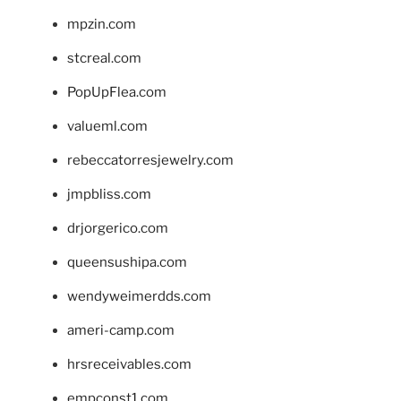
mpzin.com
stcreal.com
PopUpFlea.com
valueml.com
rebeccatorresjewelry.com
jmpbliss.com
drjorgerico.com
queensushipa.com
wendyweimerdds.com
ameri-camp.com
hrsreceivables.com
empconst1.com