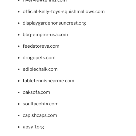
riverviewtennis.com
official-kelly-toys-squishmallows.com
displaygardenonsuncrest.org
bbq-empire-usa.com
feedstoreva.com
drogopets.com
ediblechalk.com
tabletennisnearme.com
oaksofa.com
soultacohtx.com
capishcaps.com
gpsyfl.org