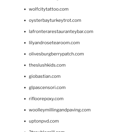
wolfcitytattoo.com
oysterbayturkeytrot.com
lafronterarestauranteybar.com
lilyandrosetearoom.com
olivesburgberrypatch.com
theslushkids.com
giobastian.com
glpascensori.com
rifloorepoxy.com
woolleymillingandpaving.com
uptonpvd.com