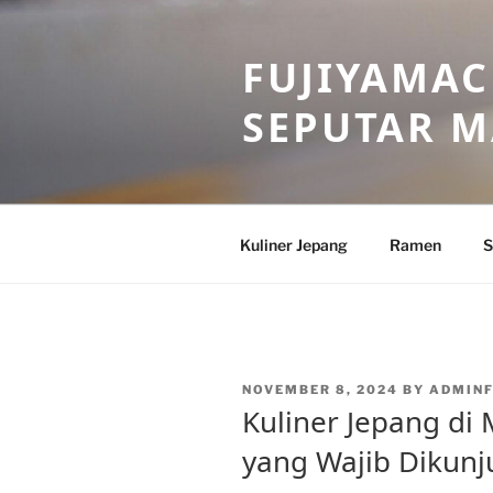
Skip
to
FUJIYAMAC
content
SEPUTAR 
Kuliner Jepang
Ramen
S
POSTED
NOVEMBER 8, 2024
BY
ADMINF
ON
Kuliner Jepang di
yang Wajib Dikunj