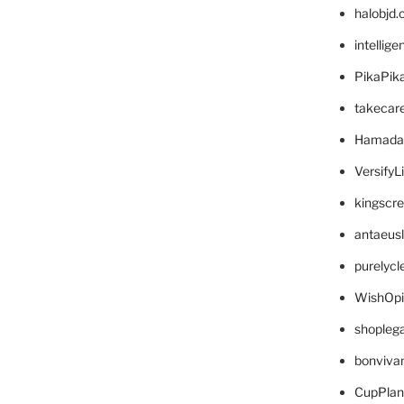
halobjd
intellig
PikaPik
takecar
Hamada
VersifyL
kingscr
antaeus
purelyc
WishOp
shopleg
bonviva
CupPlan