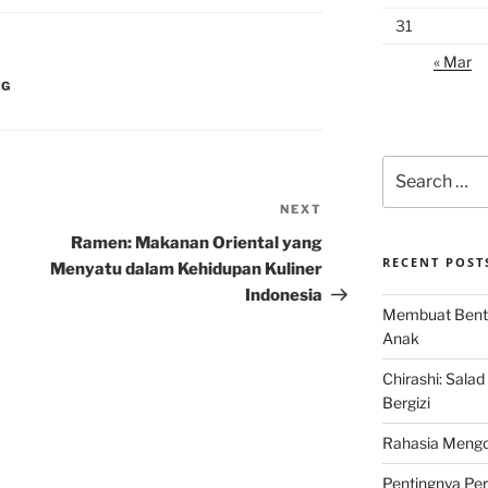
31
« Mar
NG
Search
for:
NEXT
Next
Post
Ramen: Makanan Oriental yang
RECENT POST
Menyatu dalam Kehidupan Kuliner
Indonesia
Membuat Bent
Anak
Chirashi: Sala
Bergizi
Rahasia Mengo
Pentingnya Pe