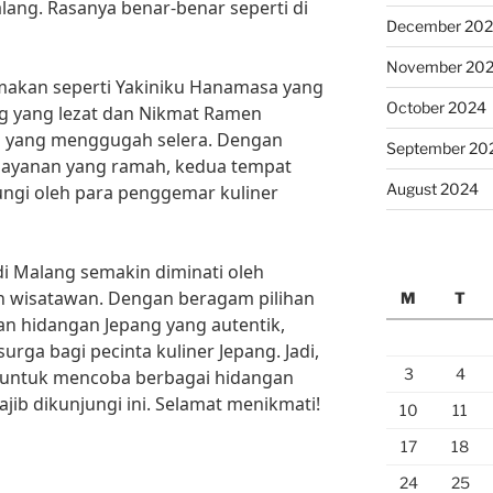
ang. Rasanya benar-benar seperti di
December 20
November 20
 makan seperti Yakiniku Hanamasa yang
October 2024
ng yang lezat dan Nikmat Ramen
 yang menggugah selera. Dengan
September 20
layanan yang ramah, kedua tempat
August 2024
jungi oleh para penggemar kuliner
 di Malang semakin diminati oleh
 wisatawan. Dengan beragam pilihan
M
T
n hidangan Jepang yang autentik,
a bagi pecinta kuliner Jepang. Jadi,
3
4
 untuk mencoba berbagai hidangan
jib dikunjungi ini. Selamat menikmati!
10
11
17
18
24
25