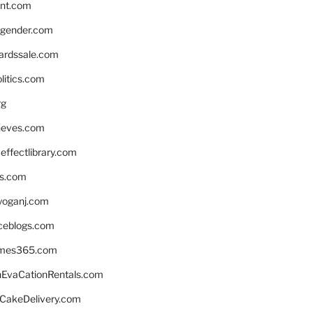
nnt.com
gender.com
ardssale.com
litics.com
rg
neves.com
ffectlibrary.com
ns.com
yoganj.com
rceblogs.com
ames365.com
EvaCationRentals.com
rCakeDelivery.com