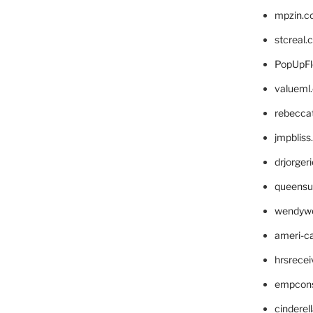
mpzin.c
stcreal.
PopUpFl
valueml
rebecca
jmpblis
drjorger
queensu
wendyw
ameri-
hrsrece
empcon
cinderel