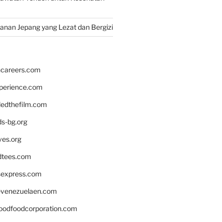
nan Jepang yang Lezat dan Bergizi
hcareers.com
xperience.com
edthefilm.com
ds-bg.org
ves.org
tees.com
rsexpress.com
venezuelaen.com
oodfoodcorporation.com