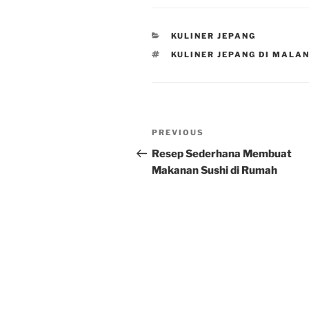
CATEGORIES
KULINER JEPANG
TAGS
KULINER JEPANG DI MALA
Post
Previous
PREVIOUS
navigation
Post
Resep Sederhana Membuat
Makanan Sushi di Rumah