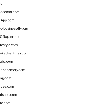
.com
enceqatar.com
aApp.com
eofbusinessdfw.org
OfJapan.com
ifestyle.com
eekadventures.com
labs.com
leanchemdry.com
ing.com
acee.com
ntshop.com
te.com