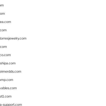
om
com
ea.com
.com
torresjewelry.com
s.com
ico.com
shipa.com
eimerdds.com
camp.com
ivables.com
st1.com
la-support.com