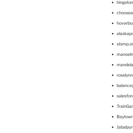
hingsto
choosea
hoverbo
alaskapo
stsmp.o
manoel
mandelae
roselyn
balance
salesfo
TrainG
Baytown
Jabalpu