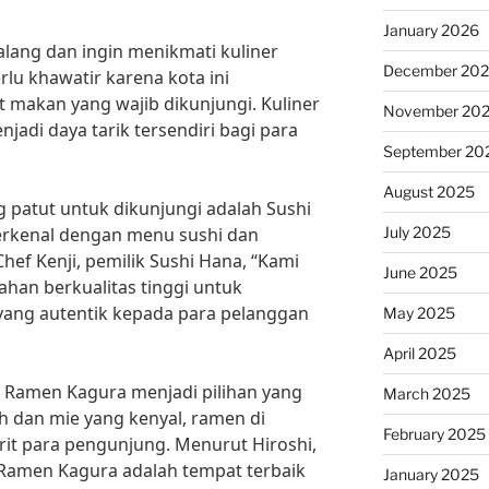
January 2026
alang dan ingin menikmati kuliner
December 20
rlu khawatir karena kota ini
makan yang wajib dikunjungi. Kuliner
November 20
adi daya tarik tersendiri bagi para
September 20
August 2025
 patut untuk dikunjungi adalah Sushi
July 2025
terkenal dengan menu sushi dan
hef Kenji, pemilik Sushi Hana, “Kami
June 2025
han berkualitas tinggi untuk
yang autentik kepada para pelanggan
May 2025
April 2025
n, Ramen Kagura menjadi pilihan yang
March 2025
h dan mie yang kenyal, ramen di
February 2025
orit para pengunjung. Menurut Hiroshi,
Ramen Kagura adalah tempat terbaik
January 2025