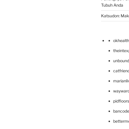
Tubuh Anda
Katsudon: Maka
okhealt
theinte
unbound
catfrien
marianli
wayward
pidfloo
bancode
betterm