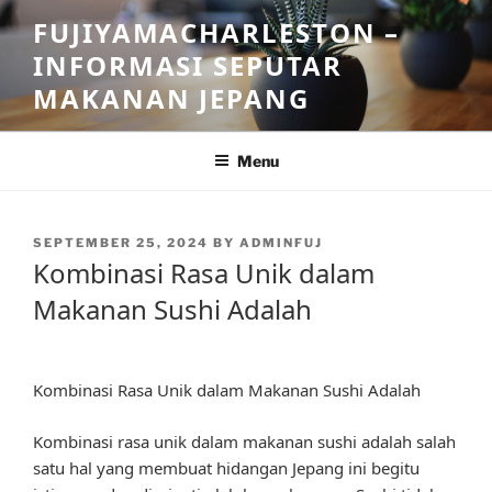
Skip
FUJIYAMACHARLESTON –
to
INFORMASI SEPUTAR
content
MAKANAN JEPANG
Menu
POSTED
SEPTEMBER 25, 2024
BY
ADMINFUJ
ON
Kombinasi Rasa Unik dalam
Makanan Sushi Adalah
Kombinasi Rasa Unik dalam Makanan Sushi Adalah
Kombinasi rasa unik dalam makanan sushi adalah salah
satu hal yang membuat hidangan Jepang ini begitu