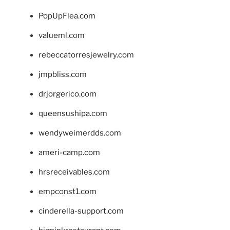
PopUpFlea.com
valueml.com
rebeccatorresjewelry.com
jmpbliss.com
drjorgerico.com
queensushipa.com
wendyweimerdds.com
ameri-camp.com
hrsreceivables.com
empconst1.com
cinderella-support.com