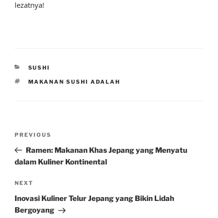
lezatnya!
CATEGORIES
SUSHI
TAGS
MAKANAN SUSHI ADALAH
Post
Previous
PREVIOUS
navigation
Post
Ramen: Makanan Khas Jepang yang Menyatu
dalam Kuliner Kontinental
Next
NEXT
Post
Inovasi Kuliner Telur Jepang yang Bikin Lidah
Bergoyang