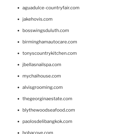
aguadulce-countryfair.com
jakehovis.com
bosswingsduluth.com
birminghamautocare.com
tonyscountrykitchen.com
jbellasnailspa.com
mychaihouse.com
alvisgrooming.com
thegeorginaestate.com
blythewoodseafood.com
paolosdelibangkok.com
bobacove.com