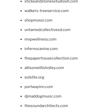
sticksandstonesstudiooh.com
walkers-treeservice.com
shopmossi.com
untamedcollectivesd.com
mxpwellness.com
infernocanine.com
thepaperhousecollection.com
allisonwillisholley.com
solslite.org
portwayinn.com
djmaddogmusic.com
thesoundarchitects.com