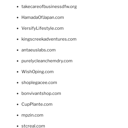
takecareofbusinessdfw.org
HamadaOfJapan.com
VersifyLifestyle.com
kingscreekadventures.com
antaeuslabs.com
purelycleanchemdry.com
WishOping.com
shoplegacee.com
bonvivantshop.com
CupPlante.com
mpzin.com
stcreal.com