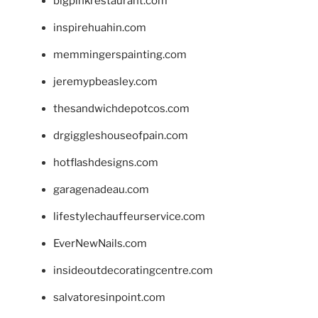
bigpinkrestaurant.com
inspirehuahin.com
memmingerspainting.com
jeremypbeasley.com
thesandwichdepotcos.com
drgiggleshouseofpain.com
hotflashdesigns.com
garagenadeau.com
lifestylechauffeurservice.com
EverNewNails.com
insideoutdecoratingcentre.com
salvatoresinpoint.com