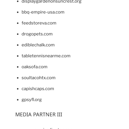
displaygardenonsuncrest.org
bbq-empire-usa.com
feedstoreva.com
drogopets.com
ediblechalk.com
tabletennisnearme.com
oaksofa.com
soultacohtx.com
capishcaps.com
gpsyfl.org
MEDIA PARTNER III