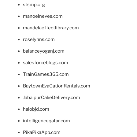
stsmp.org
manoelneves.com
mandelaeffectlibrary.com
roselynns.com
balanceyoganj.com
salesforceblogs.com
TrainGames365.com
BaytownEvaCationRentals.com
JabalpurCakeDelivery.com
halobjd.com
intelligenceqatar.com
PikaPikaApp.com