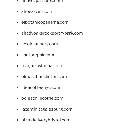
unavozparadios.com
shoes-vert.com
elbotanicopanama.com
shadyoaksrockportrvpark.com
jccoinlaundry.com
kautorepair.com
marjaeswinebar.com
elmazatlanclinton.com
ideacoffeenyc.com
odieschillicothe.com
lacantinitagalesburg.com
pizzadeliverybristol.com