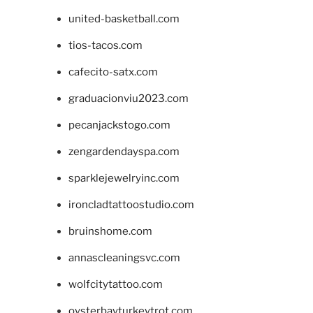
united-basketball.com
tios-tacos.com
cafecito-satx.com
graduacionviu2023.com
pecanjackstogo.com
zengardendayspa.com
sparklejewelryinc.com
ironcladtattoostudio.com
bruinshome.com
annascleaningsvc.com
wolfcitytattoo.com
oysterbayturkeytrot.com