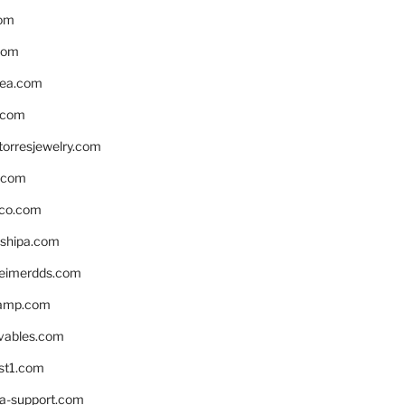
om
com
ea.com
.com
torresjewelry.com
s.com
ico.com
shipa.com
eimerdds.com
camp.com
ivables.com
st1.com
la-support.com