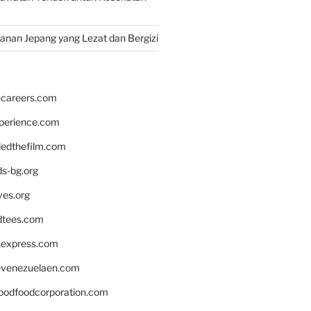
nan Jepang yang Lezat dan Bergizi
hcareers.com
xperience.com
edthefilm.com
ds-bg.org
ves.org
tees.com
rsexpress.com
venezuelaen.com
oodfoodcorporation.com