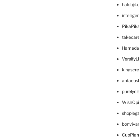
halobjd
intellig
PikaPik
takecar
Hamada
VersifyL
kingscr
antaeus
purelyc
WishOp
shopleg
bonviva
CupPlan