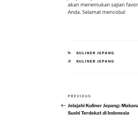
akan menemukan sajian favor
Anda. Selamat mencoba!
CATEGORIES
KULINER JEPANG
TAGS
KULINER JEPANG
Post
Previous
PREVIOUS
navigation
Post
Jelajahi Kuliner Jepang: Makan
Sushi Terdekat di Indonesia