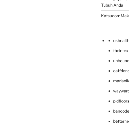
Tubuh Anda
Katsudon: Maka
okhealt
theinte
unbound
catfrien
marianli
wayward
pidfloo
bancode
betterm