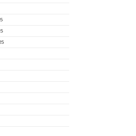
25
25
25