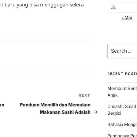
it baru yang bisa menggugah selera
31
« Mar
Search
for:
RECENT POST
Membuat Bent
Anak
NEXT
Next
Post
an
Panduan Memilih dan Memakan
Chirashi: Sala
Makanan Sushi Adalah
Bergizi
Rahasia Mengo
Pentingnya Pe