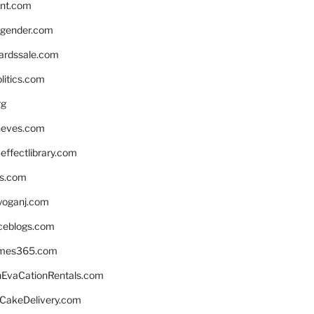
nnt.com
gender.com
ardssale.com
litics.com
rg
neves.com
ffectlibrary.com
ns.com
yoganj.com
rceblogs.com
ames365.com
EvaCationRentals.com
rCakeDelivery.com