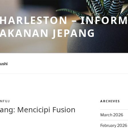
HARLESTON – INFORM
MAKANAN JEPANG
ushi
ARCHIVES
NFUJ
pang: Mencicipi Fusion
March 2026
February 2026