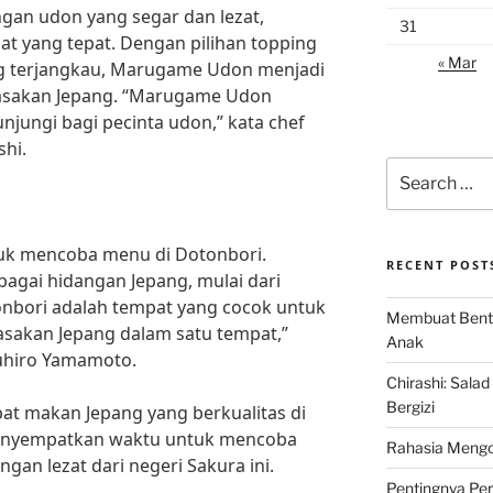
gan udon yang segar dan lezat,
31
 yang tepat. Dengan pilihan topping
« Mar
g terjangkau, Marugame Udon menjadi
 masakan Jepang. “Marugame Udon
njungi bagi pecinta udon,” kata chef
shi.
Search
for:
tuk mencoba menu di Dotonbori.
RECENT POST
agai hidangan Jepang, mulai dari
onbori adalah tempat yang cocok untuk
Membuat Bent
sakan Jepang dalam satu tempat,”
Anak
suhiro Yamamoto.
Chirashi: Sala
Bergizi
at makan Jepang yang berkualitas di
enyempatkan waktu untuk mencoba
Rahasia Mengo
an lezat dari negeri Sakura ini.
Pentingnya Pe