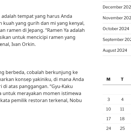
December 20
a adalah tempat yang harus Anda
November 20
 kuah yang gurih dan mi yang kenyal,
October 2024
gan ramen di Jepang. “Ramen Ya adalah
ikan untuk mencicipi ramen yang
September 20
enal, Ivan Orkin.
August 2024
g berbeda, cobalah berkunjung ke
warkan konsep yakiniku, di mana Anda
M
T
i di atas panggangan. “Gyu-Kaku
a untuk merayakan momen istimewa
3
4
kata pemilik restoran terkenal, Nobu
10
11
17
18
24
25