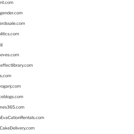
nnt.com
gender.com
ardssale.com
litics.com
rg
neves.com
ffectlibrary.com
ns.com
yoganj.com
rceblogs.com
ames365.com
EvaCationRentals.com
rCakeDelivery.com