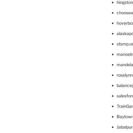
hingsto
choosea
hoverbo
alaskapo
stsmp.o
manoel
mandelae
roselyn
balance
salesfo
TrainG
Baytown
Jabalpu