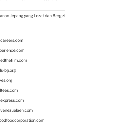
nan Jepang yang Lezat dan Bergizi
hcareers.com
xperience.com
edthefilm.com
ds-bg.org
ves.org
tees.com
rsexpress.com
venezuelaen.com
oodfoodcorporation.com