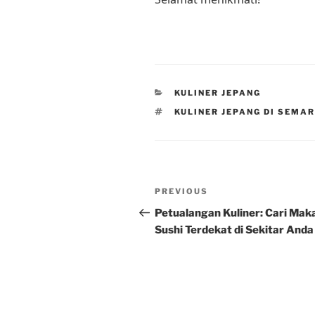
CATEGORIES
KULINER JEPANG
TAGS
KULINER JEPANG DI SEMA
Post
Previous
PREVIOUS
navigation
Post
Petualangan Kuliner: Cari Mak
Sushi Terdekat di Sekitar Anda