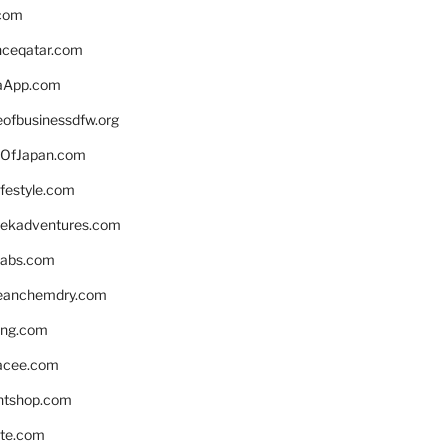
.com
enceqatar.com
aApp.com
eofbusinessdfw.org
OfJapan.com
ifestyle.com
eekadventures.com
labs.com
leanchemdry.com
ing.com
acee.com
ntshop.com
te.com