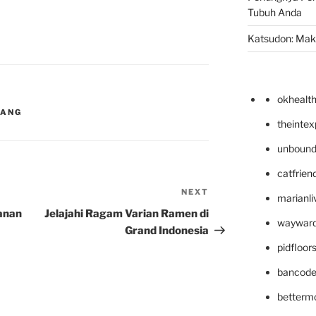
Tubuh Anda
Katsudon: Maka
okhealt
RANG
theinte
unbound
catfrien
NEXT
Next
marianli
Post
anan
Jelajahi Ragam Varian Ramen di
wayward
Grand Indonesia
pidfloo
bancode
betterm