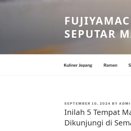
Skip
to
FUJIYAMAC
content
SEPUTAR 
Kuliner Jepang
Ramen
S
POSTED
SEPTEMBER 10, 2024
BY
ADMI
ON
Inilah 5 Tempat M
Dikunjungi di Se