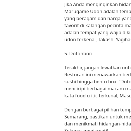
Jika Anda menginginkan hidan
Marugame Udon adalah tempat
yang beragam dan harga yan
favorit di kalangan pecinta
adalah tempat yang wajib diku
udon terkenal, Takashi Yagiha
5. Dotonbori
Terakhir, jangan lewatkan un
Restoran ini menawarkan berb
sushi hingga bento box. “Dot
mencicipi berbagai macam ma
kata food critic terkenal, Ma
Dengan berbagai pilihan temp
Semarang, pastikan untuk m
dan menikmati hidangan-hidang
Selamat menikmati!