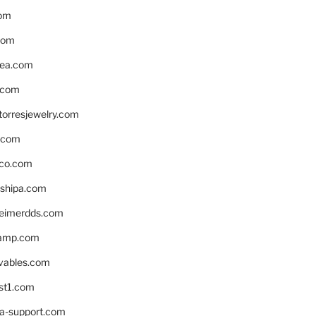
om
com
ea.com
.com
torresjewelry.com
s.com
ico.com
shipa.com
eimerdds.com
camp.com
ivables.com
st1.com
la-support.com