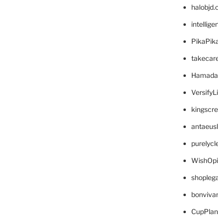
halobjd
intellig
PikaPik
takecar
Hamada
VersifyL
kingscr
antaeus
purelyc
WishOp
shopleg
bonviva
CupPlan