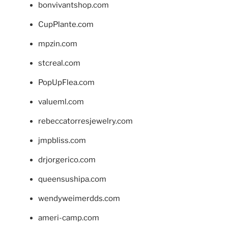
bonvivantshop.com
CupPlante.com
mpzin.com
stcreal.com
PopUpFlea.com
valueml.com
rebeccatorresjewelry.com
jmpbliss.com
drjorgerico.com
queensushipa.com
wendyweimerdds.com
ameri-camp.com