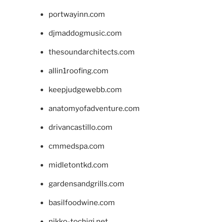
portwayinn.com
djmaddogmusic.com
thesoundarchitects.com
allin1roofing.com
keepjudgewebb.com
anatomyofadventure.com
drivancastillo.com
cmmedspa.com
midletontkd.com
gardensandgrills.com
basilfoodwine.com
nikko-tochigi.net