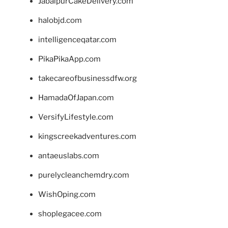
JabalpurCakeDelivery.com
halobjd.com
intelligenceqatar.com
PikaPikaApp.com
takecareofbusinessdfw.org
HamadaOfJapan.com
VersifyLifestyle.com
kingscreekadventures.com
antaeuslabs.com
purelycleanchemdry.com
WishOping.com
shoplegacee.com