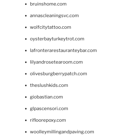
bruinshome.com
annascleaningsvc.com
wolfcitytattoo.com
oysterbayturkeytrot.com
lafronterarestauranteybar.com
lilyandrosetearoom.com
olivesburgberrypatch.com
theslushkids.com
giobastian.com
glpascensori.com
rifloorepoxy.com
woolleymillingandpaving.com