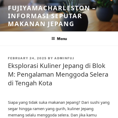
Skip
FUJIYAMACHARLESTON –
to
INFORMASI SEPUTAR
content
MAKANAN JEPANG
Menu
POSTED
FEBRUARY 24, 2025
BY
ADMINFUJ
ON
Eksplorasi Kuliner Jepang di Blok
M: Pengalaman Menggoda Selera
di Tengah Kota
Siapa yang tidak suka makanan Jepang? Dari sushi yang
segar hingga ramen yang gurih, kuliner Jepang
memang selalu menggoda selera. Dan jika kamu