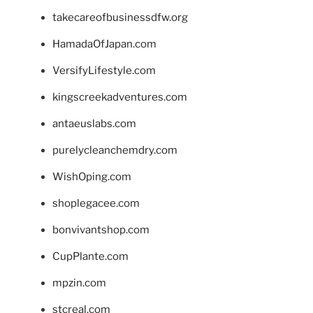
takecareofbusinessdfw.org
HamadaOfJapan.com
VersifyLifestyle.com
kingscreekadventures.com
antaeuslabs.com
purelycleanchemdry.com
WishOping.com
shoplegacee.com
bonvivantshop.com
CupPlante.com
mpzin.com
stcreal.com