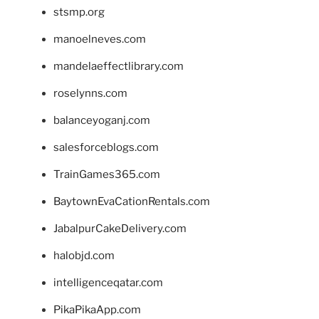
stsmp.org
manoelneves.com
mandelaeffectlibrary.com
roselynns.com
balanceyoganj.com
salesforceblogs.com
TrainGames365.com
BaytownEvaCationRentals.com
JabalpurCakeDelivery.com
halobjd.com
intelligenceqatar.com
PikaPikaApp.com