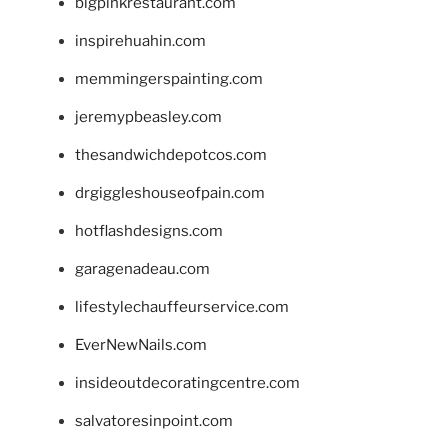
bigpinkrestaurant.com
inspirehuahin.com
memmingerspainting.com
jeremypbeasley.com
thesandwichdepotcos.com
drgiggleshouseofpain.com
hotflashdesigns.com
garagenadeau.com
lifestylechauffeurservice.com
EverNewNails.com
insideoutdecoratingcentre.com
salvatoresinpoint.com