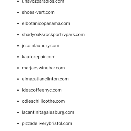
unavozparadios.com
shoes-vert.com
elbotanicopanama.com
shadyoaksrockportrvpark.com
jccoinlaundry.com
kautorepair.com
marjaeswinebar.com
elmazatlanclinton.com
ideacoffeenyc.com
odieschillicothe.com
lacantinitagalesburg.com
pizzadeliverybristol.com