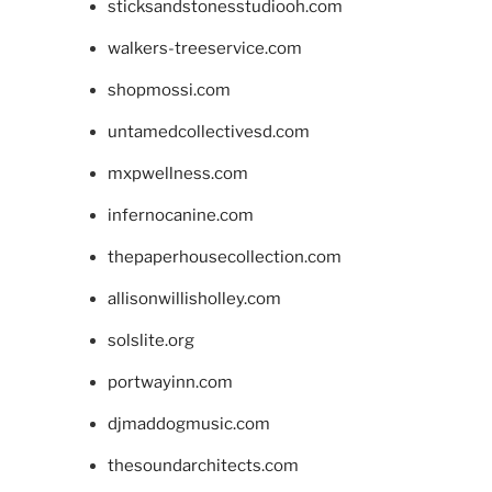
sticksandstonesstudiooh.com
walkers-treeservice.com
shopmossi.com
untamedcollectivesd.com
mxpwellness.com
infernocanine.com
thepaperhousecollection.com
allisonwillisholley.com
solslite.org
portwayinn.com
djmaddogmusic.com
thesoundarchitects.com