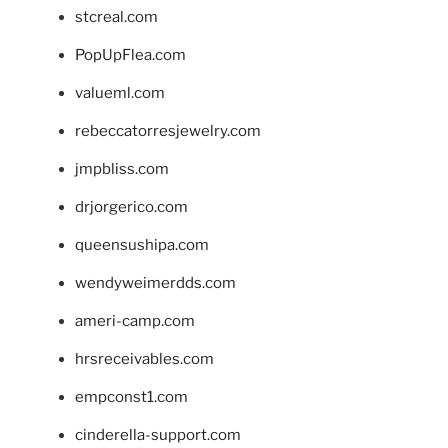
stcreal.com
PopUpFlea.com
valueml.com
rebeccatorresjewelry.com
jmpbliss.com
drjorgerico.com
queensushipa.com
wendyweimerdds.com
ameri-camp.com
hrsreceivables.com
empconst1.com
cinderella-support.com