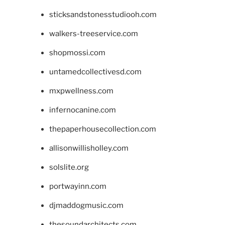
sticksandstonesstudiooh.com
walkers-treeservice.com
shopmossi.com
untamedcollectivesd.com
mxpwellness.com
infernocanine.com
thepaperhousecollection.com
allisonwillisholley.com
solslite.org
portwayinn.com
djmaddogmusic.com
thesoundarchitects.com