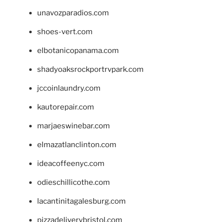
unavozparadios.com
shoes-vert.com
elbotanicopanama.com
shadyoaksrockportrvpark.com
jccoinlaundry.com
kautorepair.com
marjaeswinebar.com
elmazatlanclinton.com
ideacoffeenyc.com
odieschillicothe.com
lacantinitagalesburg.com
pizzadeliverybristol.com