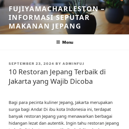
Skip
FUJIYAMACHARLESTON –
to
INFORMASI SEPUTAR
content
MAKANAN JEPANG
Menu
POSTED
SEPTEMBER 23, 2024
BY
ADMINFUJ
ON
10 Restoran Jepang Terbaik di
Jakarta yang Wajib Dicoba
Bagi para pecinta kuliner Jepang, Jakarta merupakan
surga bagi Anda! Di ibu kota Indonesia ini, terdapat
banyak restoran Jepang yang menawarkan berbagai
hidangan lezat dan autentik. Ingin tahu restoran Jepang