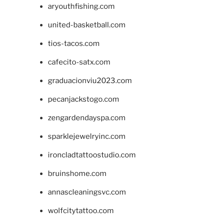
aryouthfishing.com
united-basketball.com
tios-tacos.com
cafecito-satx.com
graduacionviu2023.com
pecanjackstogo.com
zengardendayspa.com
sparklejewelryinc.com
ironcladtattoostudio.com
bruinshome.com
annascleaningsvc.com
wolfcitytattoo.com