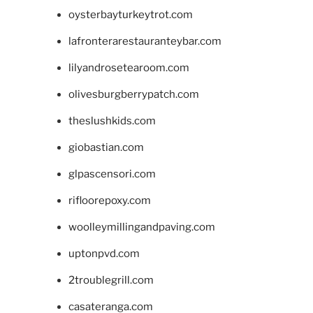
oysterbayturkeytrot.com
lafronterarestauranteybar.com
lilyandrosetearoom.com
olivesburgberrypatch.com
theslushkids.com
giobastian.com
glpascensori.com
rifloorepoxy.com
woolleymillingandpaving.com
uptonpvd.com
2troublegrill.com
casateranga.com