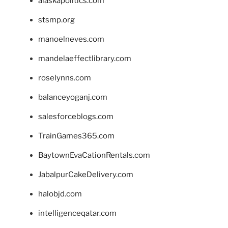
alaskapolitics.com
stsmp.org
manoelneves.com
mandelaeffectlibrary.com
roselynns.com
balanceyoganj.com
salesforceblogs.com
TrainGames365.com
BaytownEvaCationRentals.com
JabalpurCakeDelivery.com
halobjd.com
intelligenceqatar.com