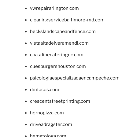
vwrepairarlington.com
cleaningservicebaltimore-md.com
beckslandscapeandfence.com
vistaaltadelveramendi.com
coastlinecateringnc.com
cuesburgershouston.com
psicologiaespecializadaencampeche.com
dmtacos.com
crescentstreetprinting.com
hornopizza.com
driveadragster.com
hematologa.com