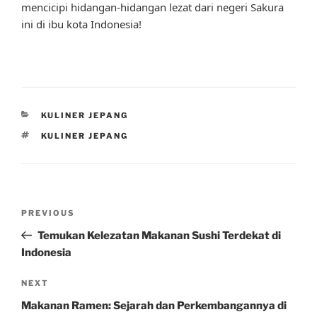
mencicipi hidangan-hidangan lezat dari negeri Sakura
ini di ibu kota Indonesia!
CATEGORIES
KULINER JEPANG
TAGS
KULINER JEPANG
Post
Previous
PREVIOUS
navigation
Post
Temukan Kelezatan Makanan Sushi Terdekat di
Indonesia
Next
NEXT
Post
Makanan Ramen: Sejarah dan Perkembangannya di