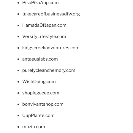
PikaPikaApp.com
takecareofbusinessdfw.org
HamadaOfJapan.com
VersifyLifestyle.com
kingscreekadventures.com
antaeuslabs.com
purelycleanchemdry.com
WishOping.com
shoplegacee.com
bonvivantshop.com
CupPlante.com
mpzin.com