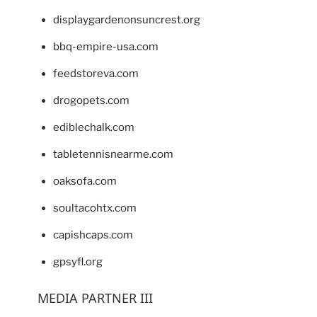
displaygardenonsuncrest.org
bbq-empire-usa.com
feedstoreva.com
drogopets.com
ediblechalk.com
tabletennisnearme.com
oaksofa.com
soultacohtx.com
capishcaps.com
gpsyfl.org
MEDIA PARTNER III